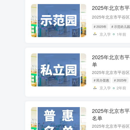
2025年北京市
2025年北京市平谷
# 2025年
# 示范幼儿园
京入学
1年前
2025年北京市
单
# 民办普惠
# 2025年
京入学
2年前
2025年北京市
名单