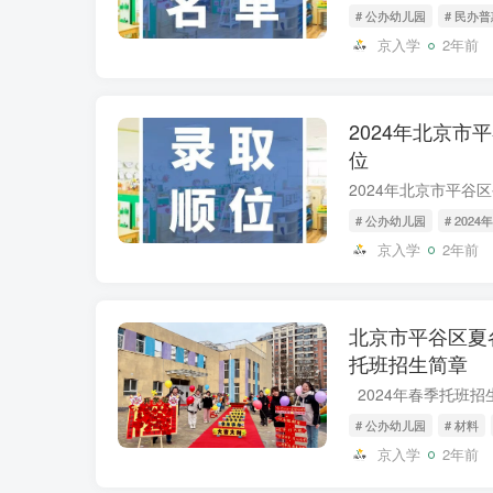
# 公办幼儿园
# 民办
京入学
2年前
2024年北京市
位
# 公办幼儿园
# 2024年
京入学
2年前
北京市平谷区夏各
托班招生简章
# 公办幼儿园
# 材料
京入学
2年前