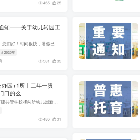
465
25
通知——关于幼儿转园工
亲爱的家长朋友们： 您们好！时间很快，暑假已经接近尾声，我们即将迎来新的学期。现将新学期幼儿转园工作安排通知如下： 一、转园时间 本学期集中办理转园时间定于2025年8月25日-8月29...
# 2025年
前
581
33
公办园+1所十二年一贯
门口的么
近日，平谷区一所市建共管学校和两所幼儿园新建项目正在有序推进中。学校项目启用后将充分发挥优质教育资源的辐射带动作用，服务区域产业发展，为满足入学需求提供有力保障。 &nb...
486
31