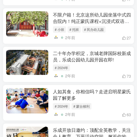
不限户籍！北京这所幼儿园坐落中式四
合院内！纯正蒙氏课程+沉浸式双语教
学~
# 小班
# 托班
# 民办幼儿园
2年前
27
二十年办学积淀，京城老牌国际校新成
员，乐成公园幼儿园开园在即!
# 2024年
2年前
73
人如其食，你相信吗？走进启明星蒙氏
园了解更多
# 2024年
# 蒙台梭利
2年前
63
乐成开放日邀约：顶配全英教学，关注
全人教育，万平活动空间，邂逅你的