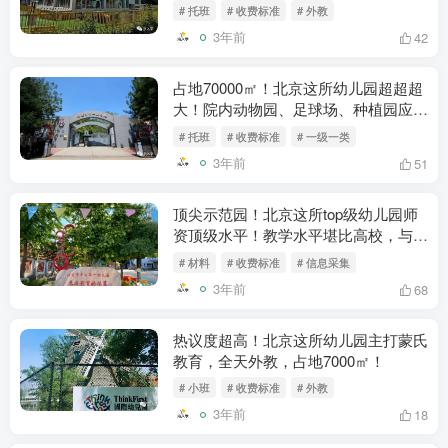
# 托班
# 收费标准
# 外教
3年前
42
占地70000㎡！北京这所幼儿园超超超
大！院内动物园、足球场、种植园应有
应尽！
# 托班
# 收费标准
# 一级一类
3年前
51
顶尖示范园！北京这所top级幼儿园师
资顶级水平！教学水平堪比高校，与多
所大学的合作交流！
# 材料
# 收费标准
# 信息采集
3年前
68
热议度超高！北京这所幼儿园主打蒙氏
教育，全天外教，占地7000㎡！
# 小班
# 收费标准
# 外教
3年前
18