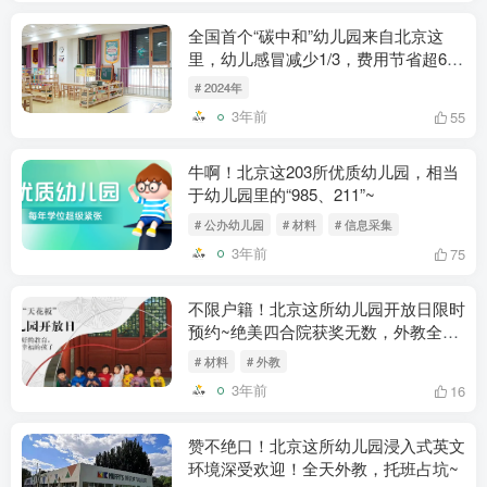
全国首个“碳中和”幼儿园来自北京这
里，幼儿感冒减少1/3，费用节省超6
成！
# 2024年
3年前
55
牛啊！北京这203所优质幼儿园，相当
于幼儿园里的“985、211”~
# 公办幼儿园
# 材料
# 信息采集
3年前
75
不限户籍！北京这所幼儿园开放日限时
预约~绝美四合院获奖无数，外教全天
带班
# 材料
# 外教
3年前
16
赞不绝口！北京这所幼儿园浸入式英文
环境深受欢迎！全天外教，托班占坑~