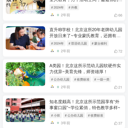
“梦中情园”
# 2024年
# 外教
2年前
66
直升IB学校！北京这所20年老牌幼儿园
开放日来了~专业蒙氏教育，还拥有校
园咖啡吧！
# 2024年
# 双语幼儿园
# 蒙台梭利
2年前
72
A类园！北京这所示范幼儿园软硬件实
力优异~美育先锋，师资雄厚！
# 公办幼儿园
# 收费标准
# 一级一类
2年前
21
知名度颇高！北京这所示范园享有“外
事窗口园”~学位紧俏，特色教学多样~
# 小班
# 公办幼儿园
# 收费标准
3年前
37