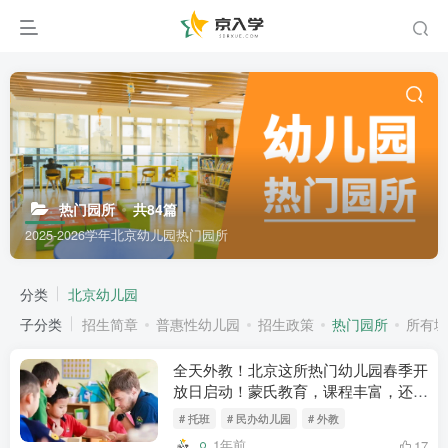
热门园所
共84篇
2025-2026学年北京幼儿园热门园所
分类
北京幼儿园
子分类
招生简章
普惠性幼儿园
招生政策
热门园所
所有城
全天外教！北京这所热门幼儿园春季开
放日启动！蒙氏教育，课程丰富，还是
12年一贯制！
# 托班
# 民办幼儿园
# 外教
1年前
17