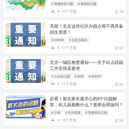
# 普惠性幼儿园
# 双语幼儿园
10个月前
16
关园！北京这些社区办园点将不再具备
招生资质！
# 2025年
# 社区办园点
11个月前
32
北京一城区教委通知——关于幼儿转园
工作安排及要求
# 公办幼儿园
# 材料
# 2025年
11个月前
33
必看！新生家长最关心的9个问题解
答，幼儿园都教什么？老师会喂饭吗？
# 小班
# 民办普惠
# 普惠性幼儿园
12个月前
24