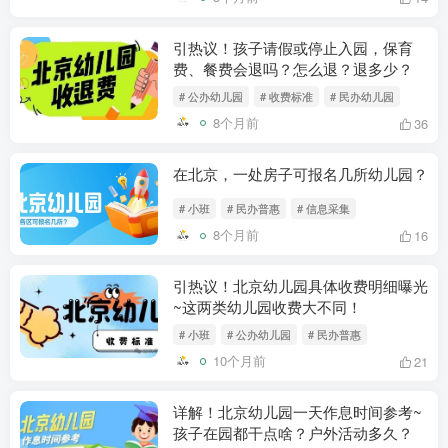
引热议！孩子请假或停止入园，保育
费、餐费会退吗？怎么退？退多少？
# 公办幼儿园
# 收费标准
# 民办幼儿园
8个月前
36
在北京，一处房子可报名几所幼儿园？
# 小班
# 民办普惠
# 信息采集
8个月前
16
引热议！北京幼儿园具体收费明细曝光
~这两类幼儿园收费大不同！
# 小班
# 公办幼儿园
# 民办普惠
10个月前
21
详解！北京幼儿园一天作息时间参考~
孩子在园都干点啥？户外活动多久​？