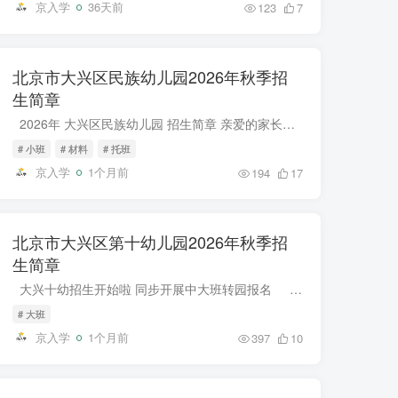
京入学
36天前
123
7
北京市大兴区民族幼儿园2026年秋季招
生简章
2026年 大兴区民族幼儿园 招生简章 亲爱的家长朋友们： 你们好！ 北京市大兴区民族幼儿园2026年招生工作开始啦！感谢您长期以来对幼儿园的关注和信任，为了做好2026年...
# 小班
# 材料
# 托班
京入学
1个月前
194
17
北京市大兴区第十幼儿园2026年秋季招
生简章
大兴十幼招生开始啦 同步开展中大班转园报名 ✦ ✦ ✦ 每一个孩子都是一颗独特的种子， 我们愿做那缕温暖的阳光和滋润的雨露。 ABOUT US 大...
# 大班
京入学
1个月前
397
10