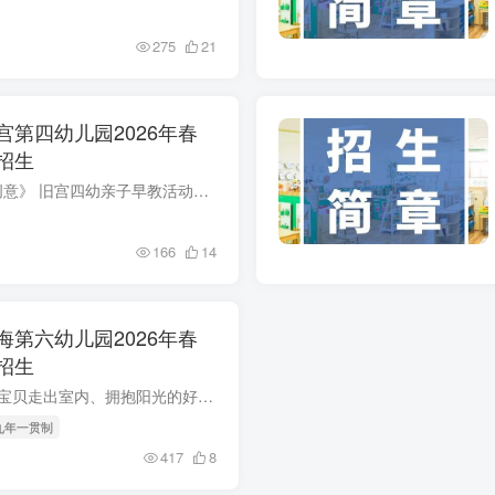
275
21
第四幼儿园2026年春
招生
《绘出童趣，印出创意》 旧宫四幼亲子早教活动开始招募啦！ 0-3岁宝宝快来玩～ - 亲子早教活动 - 亲爱的爸爸妈妈们，您是否希望宝宝在游戏中收获快乐、在探索中激发想象？...
166
14
第六幼儿园2026年春
招生
春暖花开，正是带宝贝走出室内、拥抱阳光的好时节。四月，瀛海六幼将活动场地延伸至户外操场，让宝贝在大自然中尽情奔跑、快乐成长。五场精彩活动，期待您的参与！ 四月活动内容抢先...
 九年一贯制
417
8