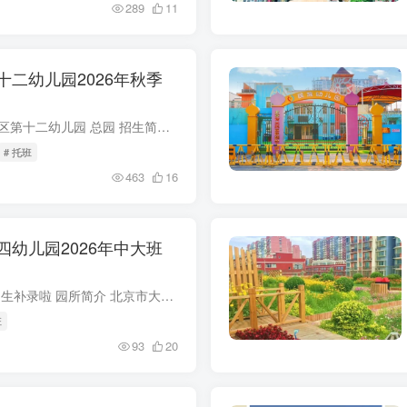
289
11
二幼儿园2026年秋季
2026年北京市 大兴区第十二幼儿园 总园 招生简章 报名啦！ 亲爱的家长朋友、可爱的小朋友们，幼儿园线上报名通道今天正式开放啦，快来平台填写信息，期待与大家在大兴十二...
# 托班
463
16
幼儿园2026年中大班
大兴四幼中大班 招生补录啦 园所简介 北京市大兴区第四幼儿园始建于1995年，为教育部门幼儿园，现为一园三址，大兴四幼总园位于清源西里小区内、大兴四幼滨河分园位于滨河西里北...
班
93
20