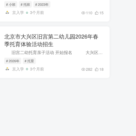
# 小班
# 托班
# 2023年
京入学
3个月前
110
15
北京市大兴区旧宫第二幼儿园2026年春
季托育体验活动招生
旧宫二幼托育亲子活动 开始报名 大兴区教育服务热线：69222899 旧宫二幼家长沟通热线 园长汪老师：18618490365 前勤负责人张老师：67...
# 2026年
# 托育
京入学
3个月前
282
18