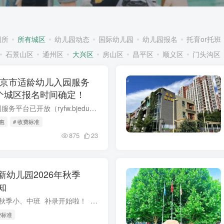
园所
所有城区
幼儿园动态
国际幼儿园
幼儿园报名
托育or托班
石景山区
通州区
大兴区
房山区
昌平区
顺义区
门头沟区
北京市适龄幼儿入园服务
8个城区报名时间确定！
北京市适龄幼儿入园服务平台已开放（ryfw.bjedu.cn）（可点击文末阅读原文跳转）。家长们点击报名的城区后，会跳转至对应城区幼儿园报名系统。所有城区均可进入，但因未到报名时间，所以都不...
普惠
# 收费标准
875
23
幼儿园2026年秋季
知
乐新幼儿园 2026年秋季小、中班 补录开始啦！ 尊敬的各位家长： 您好！根据我园2026年招生报名情况，现开展小班、中班补录学位工作，如有入园需求，请您在以下指定时间内致电咨...
费标准