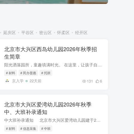
延庆区
平谷区
密云区
怀柔区
经开区
北京市大兴区西岛幼儿园2026年秋季招
生简章
阳光洒落园所，童趣填满时光。 在这里，让孩子自由探索,快乐奔跑， 我们用爱和耐心，守护纯真童年 ♥ PART-01 幼儿园介绍 快乐启航 梦启校园 北京市大兴区西岛幼儿园建于2015年9月，是隶...
# 材料
# 民办普惠
# 托班
京入学
22天前
131
6
北京市大兴区爱湾幼儿园2026年秋季
中、大班补录通知
中大班补录通知 北京市大兴区爱湾幼儿园建于2011年7月，在大兴区民办性普惠园中，是大规模园所。占地面积7700㎡，建筑面积6160㎡，操场面积3450㎡。教学楼属于U型，就像大大的怀抱一样，...
# 材料
# 信息采集
# 中班