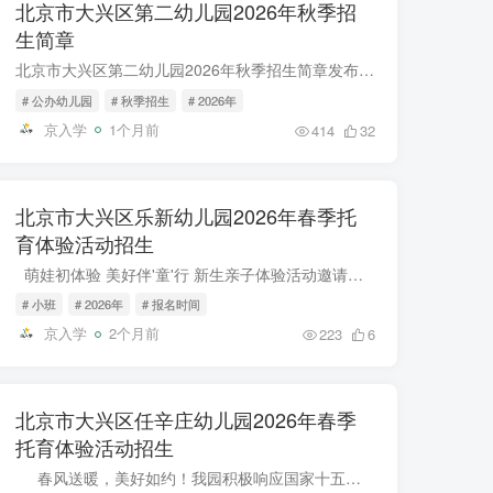
北京市大兴区第二幼儿园2026年秋季招
生简章
北京市大兴区第二幼儿园2026年秋季招生简章发布了，北京市大兴区第二幼儿园是一所公办幼儿园（公立幼儿园） 大兴二幼总园招生简章 大兴二幼融汇分园招生简章...
# 公办幼儿园
# 秋季招生
# 2026年
京入学
1个月前
414
32
北京市大兴区乐新幼儿园2026年春季托
育体验活动招生
萌娃初体验 美好伴'童'行 新生亲子体验活动邀请函 陪伴，是守护童年最软的温柔， 相遇，是开启美好旅程的开端， 同行，是家园相伴最美的承诺。 一场满含温柔与童趣的探园之约， 即将如期而至...
# 小班
# 2026年
# 报名时间
京入学
2个月前
223
6
北京市大兴区任辛庄幼儿园2026年春季
托育体验活动招生
春风送暖，美好如约！我园积极响应国家十五五规划落实托幼一体化优质普惠发展我园已面向周边0-3岁幼儿开展了丰富多样的公益亲子早教活动。 新的小伙伴欢喜加入，在温馨的天地里，共赴...