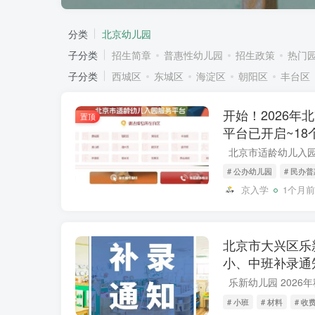
分类
北京幼儿园
子分类
招生简章
普惠性幼儿园
招生政策
热门
子分类
西城区
东城区
海淀区
朝阳区
丰台区
开始！2026年
置顶
平台已开启~1
# 公办幼儿园
# 民办
京入学
1个月前
北京市大兴区乐新
小、中班补录通
# 小班
# 材料
# 收