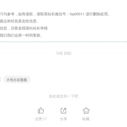
0
2
海淀区威凯幼儿园
与参考，如有侵权，请联系站长微信号：fay00011 进行删除处理。
其观点和对其真实性负责。
关信息，访客发现请向站长举报
缓释期，也无提前离园。开学即全日~
系我们我们会第一时间更新。
THE END
# 民办非普惠
喜欢就支持一下吧
点赞
17
分享
收藏