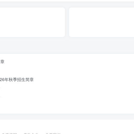
0
3
海淀镇中心幼儿园
接送
，对于比较常规的公办园，算是非常人性化。对于一些幼儿物
简章
26年秋季招生简章
章
章