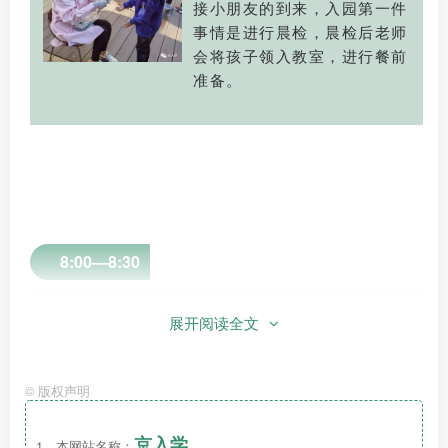
接小朋友的到来，入园第一件
事情是进行晨检，晨检后老师
会将孩子领入教室，进行餐前
准备。
8:00—8:30
早餐时间
展开阅读全文
如果小朋友想在幼儿园吃早饭
©
版权声明
一定要在8:00前入园，早餐以
营养+主食为主，
京入学
1、本网站名称：