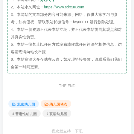
例：葱油饼、蛋炒西葫
2、本站永久网址：
https://www.sdrxue.com
芦、蒸胡萝卜、红枣紫米粥
3、本网站的文章部分内容可能来源于网络，仅供大家学习与参
考，如有侵权，请联系站长微信号：fay00011 进行删除处理。
4、本站一切资源不代表本站立场，并不代表本站赞同其观点和对
其真实性负责。
5、本站一律禁止以任何方式发布或转载任何违法的相关信息，访
客发现请向站长举报
6、本站资源大多存储在云盘，如发现链接失效，请联系我们我们
8:30—10:00
会第一时间更新。
教育活动
THE END
教学时间15分钟左右为一个
北京幼儿园
幼儿园动态
时间段。内容以五大领域授
# 普惠性幼儿园
# 双语幼儿园
课，区域活动、游戏等等为
主。如果
双语幼儿园
，这里会
插入语言类和兴趣类教学。充
喜欢就支持一下吧