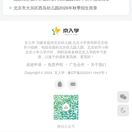
北京市大兴区西岛幼儿园2026年秋季招生简章
京入学-为家长提供北京幼儿园,北京小学资讯和北京幼
10:20—11:20
升小指南，包括全面的北京幼儿园入园、北京幼升小和
北京小学入学方针，同时还有各种北京入学的学习资
源，让孩子的成长更高效、更美好！
户外活动
友链申请
免责声明
广告合作
关于我们
Copyright © 2024·
京入学
·
豫ICP备2022011943号-1
在游戏化的户外活动中，幼儿
能够自主、自愿的参加户外活
动，增强体质。既满足孩子爱
玩好动的天性，又增加他们与
大自然的亲近感。
例：篮球、跑步、攀爬
微信公众号