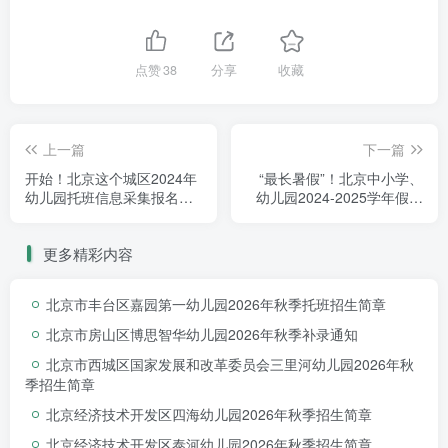
分利用园所美工区、图书区、
数学区等活动区进行教学。
点赞
38
分享
收藏
上一篇
下一篇
开始！北京这个城区2024年
“最长暑假”！北京中小学、
幼儿园托班信息采集报名已
幼儿园2024-2025学年假期
10:00—10:20
开启，为期7天~
时间出炉！
更多精彩内容
加餐时间
北京市丰台区嘉园第一幼儿园2026年秋季托班招生简章
餐食前先进行如厕、盥洗。加
北京市房山区博思智华幼儿园2026年秋季补录通知
餐量不会太大，种类一到两
北京市西城区国家发展和改革委员会三里河幼儿园2026年秋
样。
季招生简章
北京经济技术开发区四海幼儿园2026年秋季招生简章
例如：酸奶、海苔。
北京经济技术开发区泰河幼儿园2026年秋季招生简章