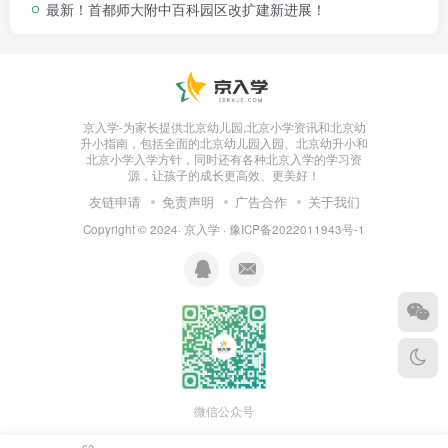
黄城根小学麦峰校长在座谈中表示：黄城根小学作为百
最新！首都师大附中百科园区改扩建新进展！
年老校，将不遗余力，把西城标准、西城作风带到大兴，努
力发挥黄城根小学在教师培训、学生培养、课程建设上的优
势，将大兴校区打造成新优质学校。
京入学-为家长提供北京幼儿园,北京小学资讯和北京幼
升小指南，包括全面的北京幼儿园入园、北京幼升小和
北京小学入学方针，同时还有各种北京入学的学习资
源，让孩子的成长更高效、更美好！
西城区教委蔡冬梅主任指出：此次合作就是西城区与大
友链申请
免责声明
广告合作
关于我们
兴区“双向奔赴”共同合力的结果，西城教委将全力支持“大兴
Copyright © 2024·
京入学
·
豫ICP备2022011943号-1
校区”发展，确保学校在最短时间取得可视化成果，交出一份
让大兴群众满意的答卷。
微信公众号