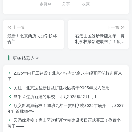
点赞
62
分享
收藏
付使用，加快推进校区二址的建设方案落地。争取早日为孩
子们建好家门口的优质学校。
上一篇
下一篇
最新！北京两所民办学校将
石景山区这所新建九年一贯
合并
制学校最新进展来了！预计
建成投入使用时间是→
更多精彩内容
2025年内开工建设！北京小学与北京八中经开区学校进度来
了
关注！北京这些新校及扩建校区将于2025年投入使用~
昌平区这所新建的学校，计划2025年12月完工！
顺义新城添新校！36班九年一贯制学校2025年底开工，2027
年迎首批师生~
又添优质校！房山区这所新学校建设项目正式开工！位置坐
落于——