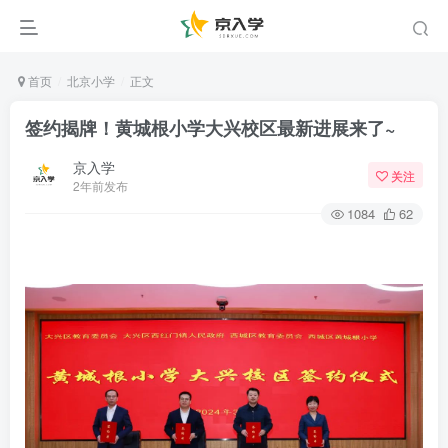
首页
北京小学
正文
签约揭牌！黄城根小学大兴校区最新进展来了~
京入学
关注
2年前发布
1084
62