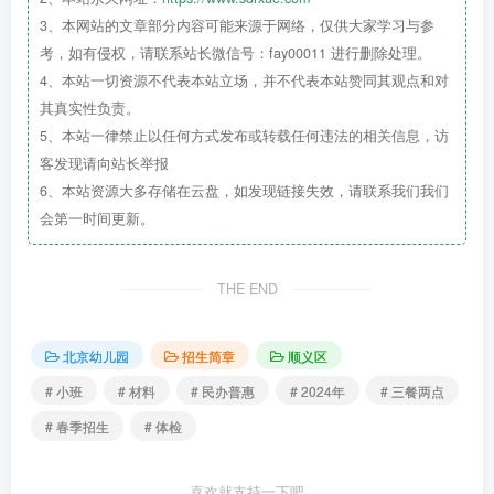
3、本网站的文章部分内容可能来源于网络，仅供大家学习与参
期间出生的幼儿
考，如有侵权，请联系站长微信号：fay00011 进行删除处理。
4、本站一切资源不代表本站立场，并不代表本站赞同其观点和对
大班：
2017年9月1日—2018年8月31日
其真实性负责。
期间出生的幼儿
5、本站一律禁止以任何方式发布或转载任何违法的相关信息，访
客发现请向站长举报
6、本站资源大多存储在云盘，如发现链接失效，请联系我们我们
会第一时间更新。
二、报名所需
材料
全家户口本、在京近半年社保
THE END
流水、在京居住证、租房或购房
（合同）幼儿出生证明、儿童疫
北京幼儿园
招生简章
顺义区
苗接种本（具体详情请咨询）
# 小班
# 材料
# 民办普惠
# 2024年
# 三餐两点
招生电话：15233752892
# 春季招生
# 体检
郭老师
13263117609
喜欢就支持一下吧