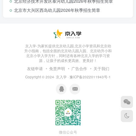
北京经济技术开发区泰河幼儿园2026年秋季招生简章
办理体检领取导诊单，缴费
北京市大兴区西岛幼儿园2026年秋季招生简章
3、缴费后按照导诊单提示进行体
检
4、体检完成后凭导诊单，体检后
第二天下午13:00—16:30领取报
京入学-为家长提供北京幼儿园,北京小学资讯和北京幼
升小指南，包括全面的北京幼儿园入园、北京幼升小和
告。
北京小学入学方针，同时还有各种北京入学的学习资
源，让孩子的成长更高效、更美好！
注意事项：儿童空腹体检，入园
友链申请
免责声明
广告合作
关于我们
体检时间距入园时间不得超过３个
Copyright © 2024·
京入学
·
豫ICP备2022011943号-1
月。
园所介绍
微信公众号
关于扬播幼儿园