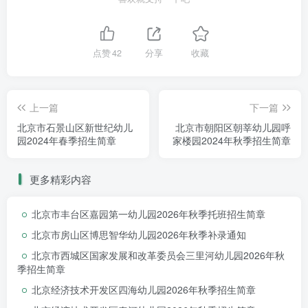
张老师
点赞
42
分享
收藏
入园
体检
流程
上一篇
下一篇
北京市石景山区新世纪幼儿
北京市朝阳区朝莘幼儿园呼
园2024年春季招生简章
家楼园2024年秋季招生简章
关注顺义妇幼保健院公众
更多精彩内容
号，家长自行预约入园体检时间，按
预约时间带孩子前往顺义妇幼保健院
北京市丰台区嘉园第一幼儿园2026年秋季托班招生简章
做入园体检。
北京市房山区博思智华幼儿园2026年秋季补录通知
1、预约请在顺义妇幼公众号上预
北京市西城区国家发展和改革委员会三里河幼儿园2026年秋
约幼儿入园体检号
季招生简章
北京经济技术开发区四海幼儿园2026年秋季招生简章
2、填写入园体检信息单，到前台