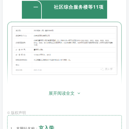
社区综合服务楼等11项
一
发文号：2023规自（昌）建字0046号
展开阅读全文
建设单位(个人)：北京怡同置业有限公司
建设项目名称：北京市昌平区沙河高教园区四期
©
版权声明
（二）地块土地一级开发项目CP01-0302-
0002、0003、0004、0009、0010、0012、
京入学
1、本网站名称：