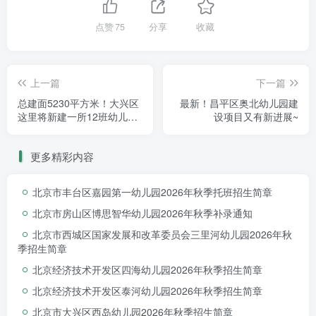
点赞
75
分享
收藏
发文号：2023规自（昌）建字0047号
建设单位(个人)：北京怡同置业有限公司
上一篇
下一篇
建设项目名称：昌平区沙河高教园区四期（二）
地块土地一级开发项目CP01-0302-0002、
总建面5230平方米！大兴区
最新！昌平区奥北幼儿园建
这里将新建一所12班幼儿
设项目又有新进展~
0003、0004、0009、0010、0012、0008、
园！
0013地块R2二类居住用地、A33基础教育用地、
A8社 区综合服务设施用地项目（2-1#住宅楼等
更多精彩内容
36项）
北京市丰台区嘉园第一幼儿园2026年秋季托班招生简章
建设位置：昌平区沙河镇
北京市房山区博思智华幼儿园2026年秋季补录通知
建设规模：97721.521平方米，1081米
北京市西城区国家发展和改革委员会三里河幼儿园2026年秋
附图及附件名称：本工程建设工程规划许可证附
季招生简章
件及设计总平面图一份。
北京经济技术开发区四海幼儿园2026年秋季招生简章
核发日期：2023-11-02
北京经济技术开发区泰河幼儿园2026年秋季招生简章
北京市大兴区西岛幼儿园2026年秋季招生简章