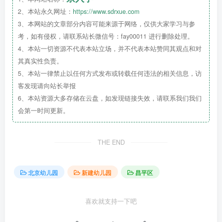
0008、0013地块R2二类居住用地、A33基础教
2、本站永久网址：
https://www.sdrxue.com
育用地、A8社区综合服务设施用地项目（社区
3、本网站的文章部分内容可能来源于网络，仅供大家学习与参
综合服务楼等11项）
考，如有侵权，请联系站长微信号：fay00011 进行删除处理。
建设位置：昌平区沙河镇
4、本站一切资源不代表本站立场，并不代表本站赞同其观点和对
建设规模：17748.61平方米，381米
其真实性负责。
附图及附件名称：本工程建设工程规划许可证附
5、本站一律禁止以任何方式发布或转载任何违法的相关信息，访
件及设计总平面图一份。
客发现请向站长举报
核发日期：2023-11-02
6、本站资源大多存储在云盘，如发现链接失效，请联系我们我们
会第一时间更新。
2-1#住宅楼等36项
二
THE END
北京幼儿园
新建幼儿园
昌平区
喜欢就支持一下吧