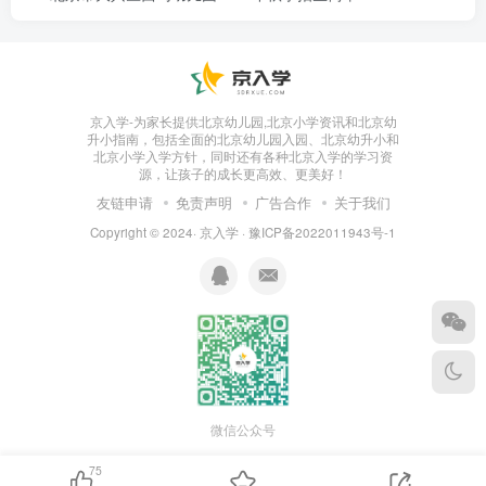
9-1#住宅楼等41项
三
京入学-为家长提供北京幼儿园,北京小学资讯和北京幼
升小指南，包括全面的北京幼儿园入园、北京幼升小和
北京小学入学方针，同时还有各种北京入学的学习资
源，让孩子的成长更高效、更美好！
友链申请
免责声明
广告合作
关于我们
Copyright © 2024·
京入学
·
豫ICP备2022011943号-1
发文号：2023规自（昌）建字0048号
建设单位(个人)：北京怡同置业有限公司
建设项目名称：昌平区沙河高教园区四期（二）
地块土地一级开发项目CP01-0302-0002、
0003、0004、0009、0010、0012、0008、
0013地块R2二类居住用地、A33基础教育用
微信公众号
地、A8社区综合服务设施用地项目（9-1#住宅
75
楼等41项）