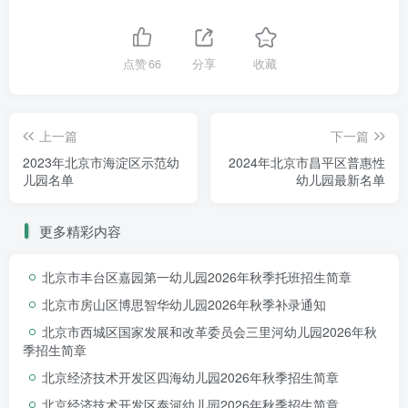
点赞
66
分享
收藏
上一篇
下一篇
2023年北京市海淀区示范幼
2024年北京市昌平区普惠性
儿园名单
幼儿园最新名单
五、温馨提示
更多精彩内容
北京市丰台区嘉园第一幼儿园2026年秋季托班招生简章
1.
录取成功后，每位幼儿一名家长进早教群。
北京市房山区博思智华幼儿园2026年秋季补录通知
2.报名成功后，我园将于202
3
年
9
月——12月每月
北京市西城区国家发展和改革委员会三里河幼儿园2026年秋
进行早教进社区活动。每次活动时间40分钟。
季招生简章
北京经济技术开发区四海幼儿园2026年秋季招生简章
3.此早教活动为公益免费活动，不收取任何费
用。请参加的小朋友按照报名流程操作，谨防诈骗。
北京经济技术开发区泰河幼儿园2026年秋季招生简章