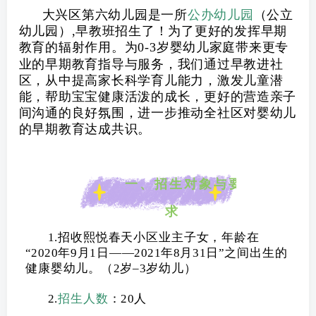
大兴区第六幼儿园是一所
公办幼儿园
（公立
幼儿园）,早教班招生了！
为了更好的发挥早期
教育的辐射作用。为0-3岁婴幼儿家庭带来更专
业的早期教育指导与服务，
我们
通过早教进社
区
，
从中
提高家长科学育儿能力，激发儿童潜
能，帮助宝宝健康活泼的成长，更好的营造亲子
间沟通的良好氛围，进一步推动全社区对婴幼儿
的早期教育达成共识。
一、招生对象与要
求
1.招收熙悦春天小区业主子女，年龄在
“
202
0
年
9
月1日——2021
年
8
月
3
1日
”之间出生的
健康婴幼儿。（2岁–3岁幼儿）
2.
招生人数
：20人