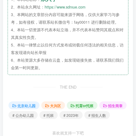
3.房产所有人为幼儿外祖父母，幼儿、幼儿监护
2、本站永久网址：
https://www.sdrxue.com
人与外祖父母户口同在该房产地址。
3、本网站的文章部分内容可能来源于网络，仅供大家学习与参
考，如有侵权，请联系站长微信号：fay00011 进行删除处理。
4、本站一切资源不代表本站立场，并不代表本站赞同其观点和对
四、报名流程
其真实性负责。
5、本站一律禁止以任何方式发布或转载任何违法的相关信息，访
客发现请向站长举报
1.请家长扫二维码填写相关信息。（公立园所，
信息不会外泄，请放心且如实填写。）
6、本站资源大多存储在云盘，如发现链接失效，请联系我们我们
会第一时间更新。
2.填写报名表截止日期为202
3
年9月
18
日
14
:00
前。
THE END
3.录取时间：202
3
年9月
19
日电话通知录取，请您
保持电话畅通。
北京幼儿园
大兴区
托育or托班
招生简章
# 公办幼儿园
# 托班
# 2023年
# 招生人数
喜欢就支持一下吧