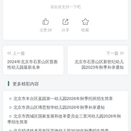
喜欢就支持一下吧
点赞
28
分享
收藏
上一篇
下一篇
我们是半岛教育集团的一员。我们希望将最
2024年北京市石景山区普惠
北京市石景山区新世纪幼儿
纯粹的学龄前儿童教育提供给家长，培养孩子双
性幼儿园最新名单
园2023年秋季补录通知
语能力的同时更能让
孩子成为身心健康发展、具
有优良品格、在未来能够选择自我人生方向的独
更多精彩内容
立儿童。
北京市丰台区嘉园第一幼儿园2026年秋季托班招生简章
半岛教育集团耕耘至今13年，在中国儿童教
北京市房山区博思智华幼儿园2026年秋季补录通知
育中树下了一面旗帜。从深圳第一所幼儿园开
北京市西城区国家发展和改革委员会三里河幼儿园2026年秋
始，半岛在北京、浙江、广州等多地落地开花，
季招生简章
实现了用蒙特梭利教育法辅助更多孩子及家庭的
北京经济技术开发区四海幼儿园2026年秋季招生简章