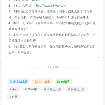
2、本站永久网址：
https://www.sdrxue.com
来北京朝阳半岛幼儿园！
3、本网站的文章部分内容可能来源于网络，仅供大家学习与参
考，如有侵权，请联系站长微信号：fay00011 进行删除处理。
看看有没有你心仪的答案！
4、本站一切资源不代表本站立场，并不代表本站赞同其观点和对
其真实性负责。
5、本站一律禁止以任何方式发布或转载任何违法的相关信息，访
客发现请向站长举报
6、本站资源大多存储在云盘，如发现链接失效，请联系我们我们
会第一时间更新。
THE END
北京幼儿园
招生简章
朝阳区
# 小班
# 2024年
# 民办幼儿园
# 双语幼儿园
# 外教