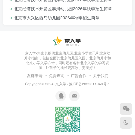
愿望。随着半岛教育的发展，我们已将服务对象
北京经济技术开发区泰河幼儿园2026年秋季招生简章
扩展到6-12岁教育，立志完成蒙特梭利0-24岁全
北京市大兴区西岛幼儿园2026年秋季招生简章
人教育服务。北京市朝阳区半岛蒙特梭利是一所
民办幼儿园
（私立幼儿园），
双语幼儿园
集团旗下还拥有的《AMI深圳培训中心》，
这是由《国际蒙特梭利协会（AMI）》官方指定
京入学-为家长提供北京幼儿园,北京小学资讯和北京幼
升小指南，包括全面的北京幼儿园入园、北京幼升小和
的中国华南地区唯一师资培训机构，为中国的幼
北京小学入学方针，同时还有各种北京入学的学习资
儿教育教师培养输送了大量优秀的幼儿教育工作
源，让孩子的成长更高效、更美好！
者。
友链申请
免责声明
广告合作
关于我们
Copyright © 2024·
京入学
·
豫ICP备2022011943号-1