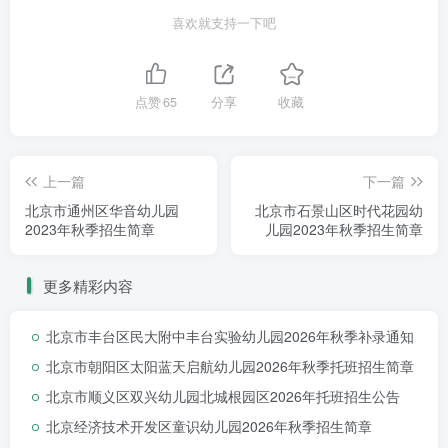
喜欢就支持一下吧
北京市石景山区博厚启迪幼儿园
点赞
65
分享
收藏
营养膳食、护幼成长
上一篇
下一篇
幼儿一日生活中，不光有学习游戏，还有一项非常重
北京市通州区华音幼儿园
北京市石景山区时代花园幼
2023年秋季招生简章
儿园2023年秋季招生简章
要，就是孩子们的饮食。孩子们正在处于生长发育的关键时
期，吃的营养丰富很重要。博厚启迪幼儿园食品卫生、食品
更多精彩内容
安全关乎着每一名幼儿的健康，我园以确保幼儿营养均衡为
宗旨，促进幼儿身体健康为目的，每天都会科学合理搭配各
北京市丰台区民大附中丰台实验幼儿园2026年秋季补录通知
种膳食！
北京市朝阳区太阳蓝天启航幼儿园2026年秋季托班招生简章
北京市顺义区双兴幼儿园北城根园区2026年托班招生公告
北京经济技术开发区童识幼儿园2026年秋季招生简章