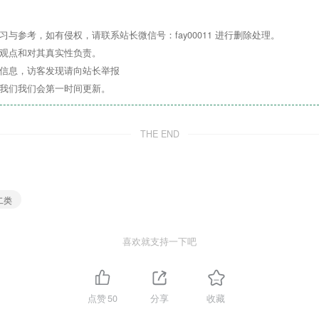
名额有限 报名从速
与参考，如有侵权，请联系站长微信号：fay00011 进行删除处理。
（备注：如有家长计划送幼儿入园，可
扫码报名！)
其观点和对其真实性负责。
关信息，访客发现请向站长举报
系我们我们会第一时间更新。
招生热线：18310576580
18310365080
THE END
（以上电话号码微信同步）
再次感谢您的关注和支持
二类
我们将一如既往
致力于为孩子提供更优质的教育
喜欢就支持一下吧
而不断努力
点赞
50
分享
收藏
新生报名登记