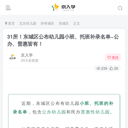
首页
北京幼儿园
所有城区
东城区
正文
31所！东城区公布幼儿园小班、托班补录名单~公
办、普惠皆有！
京入学
关注
29天前更新
239
26
近期，东城区公布有幼儿园
小班
、
托班
的
补
录
名单
，包含
公办幼儿园
和民办
普惠性幼儿园
。