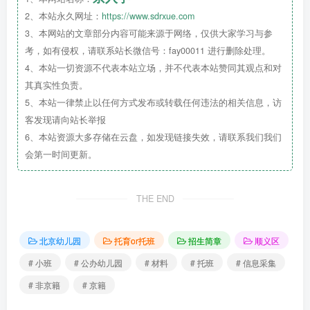
2、本站永久网址：
https://www.sdrxue.com
3、本网站的文章部分内容可能来源于网络，仅供大家学习与参
2026年托班
信息采集
二维码
考，如有侵权，请联系站长微信号：fay00011 进行删除处理。
4、本站一切资源不代表本站立场，并不代表本站赞同其观点和对
05线下审核日期
其真实性负责。
第一批次：7月7日上午08:30-9:30
5、本站一律禁止以任何方式发布或转载任何违法的相关信息，访
第二批次：7月7日上午9:40-10:30
客发现请向站长举报
6、本站资源大多存储在云盘，如发现链接失效，请联系我们我们
06 现场审核所需
材料
会第一时间更新。
【第一批次】
1.全家户口本、幼儿出生证明、接种本、房
屋产权的原件或证明幼儿与房主关系的证明、购
THE END
房大票；
2.拆迁家庭所需的有效期内拆迁证明、未回
北京幼儿园
托育or托班
招生简章
顺义区
迁证明和正规的租房合同等资料备审
# 小班
# 公办幼儿园
# 材料
# 托班
# 信息采集
以上资料查看原件，收取复印件。
# 非京籍
# 京籍
第一批次招募范围：镇域有房顺义户籍幼
儿；镇域有房，顺义户籍以外
京籍
幼儿；镇域有