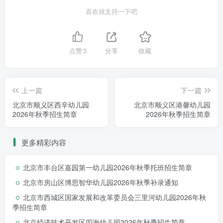
房、
非京籍
有四证幼儿。
喜欢就支持一下吧
镇域村落包含：北石槽村、南石槽村、二张营村、
李家史山村、营尔村、大柳树村、中滩营村、刘各庄
村、武各庄村、东辛庄村、寺上村、良善庄村、西范各
点赞
3
分享
收藏
庄村、西赵各庄村、下西市村、东石槽村（东石槽村拆
迁未回迁）。
上一篇
下一篇
北京市顺义区西辛幼儿园
北京市顺义区港馨幼儿园
2026年秋季招生简章
2026年秋季招生简章
【第二批次】
1.京籍提前准备好全家户口本、幼儿出生证
更多精彩内容
明、接种本、租房合同等相关材料；
2.非京籍提前准备好全家户口本、幼儿出生
北京市丰台区嘉园第一幼儿园2026年秋季托班招生简章
证明、接种本、北京市居住证、实际住所证明、
在京务工就业证明等相关材料
。
北京市房山区博思智华幼儿园2026年秋季补录通知
以上资料查看原件，收取复印件。
北京市西城区国家发展和改革委员会三里河幼儿园2026年秋
季招生简章
第二批次招募范围：北石槽镇域及附近租房
京籍或非京籍有四证幼儿。
北京经济技术开发区四海幼儿园2026年秋季招生简章