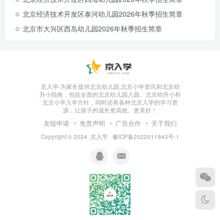
北京经济技术开发区泰河幼儿园2026年秋季招生简章
07注意事项
北京市大兴区西岛幼儿园2026年秋季招生简章
1.确保登记信息准确，联系保持通畅，以便
做好后续工作。
2.录取情况以最后园所发放的入园通知书为
准。
3.相互转告有托班入园需求家庭，尽量做到
京入学-为家长提供北京幼儿园,北京小学资讯和北京幼
不漏登记入园信息。
升小指南，包括全面的北京幼儿园入园、北京幼升小和
北京小学入学方针，同时还有各种北京入学的学习资
源，让孩子的成长更高效、更美好！
08招生咨询电话
友链申请
免责声明
广告合作
关于我们
联系人：李老师
Copyright © 2024·
京入学
·
豫ICP备2022011943号-1
联系电话：010-60422127转
8020/8027、15811020716
咨询时间：6月28日至7月6日（周一至周五
上午8:30—11:00；下午14:00—16:00）。
北京市顺义区北石槽中心幼儿园
2026年6月27日