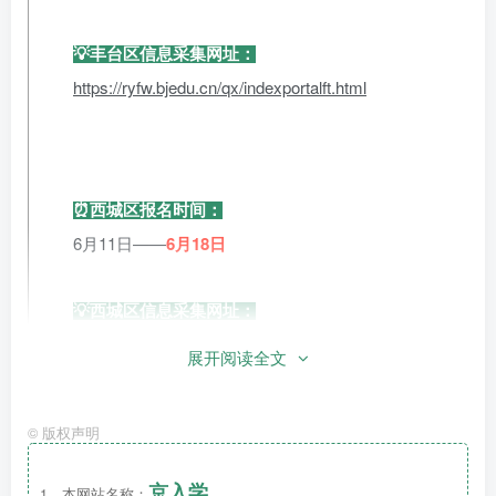
💡丰台区信息采集网址：
https://ryfw.bjedu.cn/qx/indexportalft.html
⏰西城区报名时间：
6月11日——
6月18日
💡西城区信息采集网址：
yexxcj.xchjw.cn
展开阅读全文
📌提醒：
©
版权声明
西城区网上报名时间即将结束；丰台区信息采集时间即将
在进行中！
京入学
1、本网站名称：