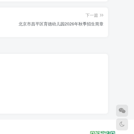
下一篇
北京市昌平区育德幼儿园2026年秋季招生简章
产证明为准，房主须为孩子的父母、嫡亲祖
满足基本服务区内适龄幼儿的入园需求。