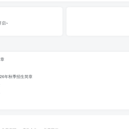
开启~
简章
园所地址
26年秋季招生简章
章
北京市门头沟区新桥南大街
40号
章
基本服务区
桥南大街（路东）、高家园东街
1号院内长期居住【以房
龄
幼儿。
优先招收在基本服务区内有户口和房产的幼儿，