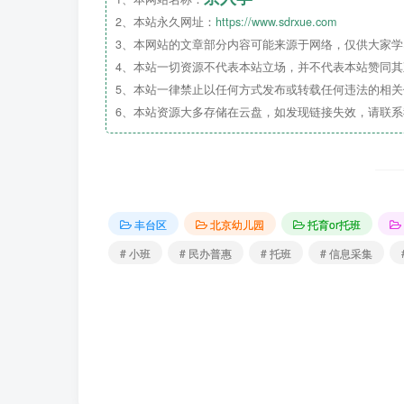
2026年
，
2、本站永久网址：
https://www.sdrxue.com
3、本网站的文章部分内容可能来源于网络，仅供大家学习
平台将于6月1日开
4、本站一切资源不代表本站立场，并不代表本站赞同
5、本站一律禁止以任何方式发布或转载任何违法的相
6、本站资源大多存储在云盘，如发现链接失效，请联
丰台区
北京幼儿园
托育or托班
# 小班
# 民办普惠
# 托班
# 信息采集