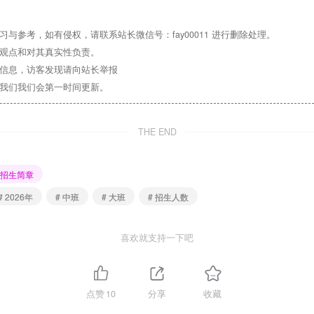
北京市通过“北京市适龄幼儿入园服务平台”开展适龄幼儿入
与参考，如有侵权，请联系站长微信号：fay00011 进行删除处理。
通，网址：https://ryfw.bjedu.cn。请适龄入园新生家长
其观点和对其真实性负责。
关信息，访客发现请向站长举报
系我们我们会第一时间更新。
园
所
简
介
THE END
招生简章
# 2026年
# 中班
# 大班
# 招生人数
喜欢就支持一下吧
点赞
10
分享
收藏