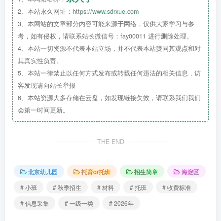
2、本站永久网址：
https://www.sdrxue.com
3、本网站的文章部分内容可能来源于网络，仅供大家学习与参
考，如有侵权，请联系站长微信号：fay00011 进行删除处理。
秋季招生开始啦！
4、本站一切资源不代表本站立场，并不代表本站赞同其观点和对
其真实性负责。
5、本站一律禁止以任何方式发布或转载任何违法的相关信息，访
诚挚邀请您和您的孩子
客发现请向站长举报
6、本站资源大多存储在云盘，如发现链接失效，请联系我们我们
加入我们这个充满爱的大家庭
会第一时间更新。
THE END
北京幼儿园
托育or托班
招生简章
海淀区
# 小班
# 秋季招生
# 材料
# 托班
# 收费标准
秋季招生进行中
# 信息采集
# 一级一类
# 2026年