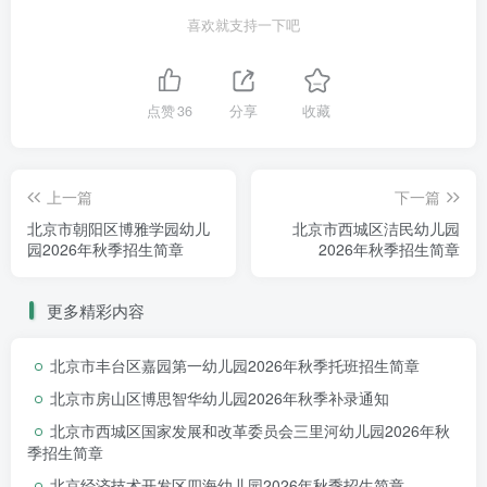
喜欢就支持一下吧
点赞
36
分享
收藏
招生对象
上一篇
下一篇
北京市朝阳区博雅学园幼儿
北京市西城区洁民幼儿园
托班
：满两周岁出生的适龄幼儿
园2026年秋季招生简章
2026年秋季招生简章
（幼儿满两岁后可以随时插班入园）
更多精彩内容
小班
：2022年9月1日-2023年8月31日期间出生
北京市丰台区嘉园第一幼儿园2026年秋季托班招生简章
的适龄幼儿
北京市房山区博思智华幼儿园2026年秋季补录通知
北京市西城区国家发展和改革委员会三里河幼儿园2026年秋
收费标准
季招生简章
北京经济技术开发区四海幼儿园2026年秋季招生简章