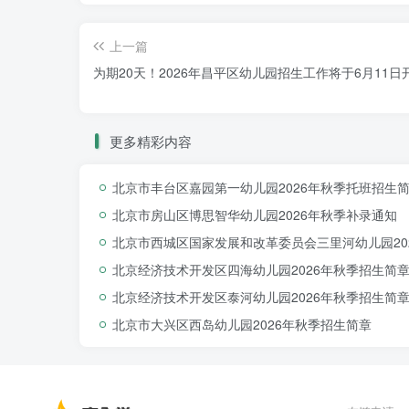
上一篇
为期20天！2026年昌平区幼儿园招生工作将于6月11日
（一）小班报名
更多精彩内容
统一通过“
北京市适龄幼儿入园服务平台
网址：https://ryfw.bjedu.cn
北京市丰台区嘉园第一幼儿园2026年秋季托班招生
北京市房山区博思智华幼儿园2026年秋季补录通知
信息采集
阶段:6月11日9:00—6月22日1
北京市西城区国家发展和改革委员会三里河幼儿园20
选择幼儿园阶段:6月23日9:00—6月30日
北京经济技术开发区四海幼儿园2026年秋季招生简
北京经济技术开发区泰河幼儿园2026年秋季招生简
填报提示
：
录取结果与志愿填报先后顺
北京市大兴区西岛幼儿园2026年秋季招生简章
（二）托班、中大班报名（请扫码填报信息