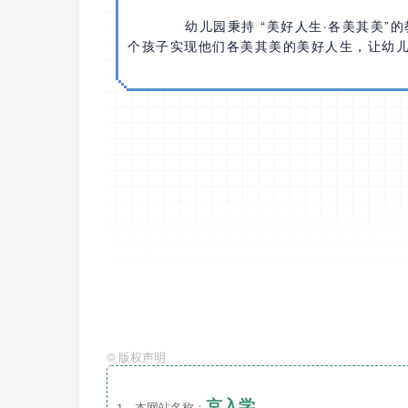
      幼儿园秉持 “美好人生·各
个孩子实现他们各美其美的美好人生，让幼
托班
：入园时年满 2周岁的适龄幼儿。
©
版权声明
小班
：2022年9月1日（含）— 2023
京入学
1、本网站名称：