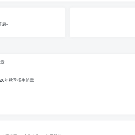
开启~
”系统填报
简章
7:00
26年秋季招生简章
17:00
章
章
序有关，如有意愿来我园，请您务必将建华一诺幼儿园填报为第一
）