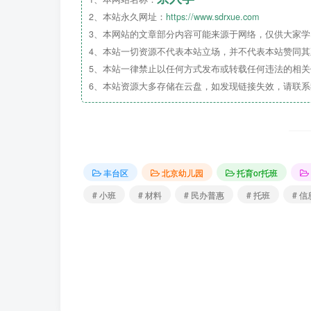
中班：2021年9月1日（含）— 2022
2、本站永久网址：
https://www.sdrxue.com
3、本网站的文章部分内容可能来源于网络，仅供大家学习
大班：2020年9月1日（含）— 2021
4、本站一切资源不代表本站立场，并不代表本站赞同
5、本站一律禁止以任何方式发布或转载任何违法的相
6、本站资源大多存储在云盘，如发现链接失效，请联
丰台区
北京幼儿园
托育or托班
# 小班
# 材料
# 民办普惠
# 托班
# 
遵守 “就近为主”原则，招收
京籍
、非京