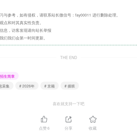
年8月31日（含）出生的幼儿。
与参考，如有侵权，请联系站长微信号：fay00011 进行删除处理。
年8月31日（含）出生的幼儿。
其观点和对其真实性负责。
关信息，访客发现请向站长举报
系我们我们会第一时间更新。
三、招生范围
THE END
招生简章
信息采集
# 2026年
# 京籍
# 插班
籍适龄幼儿入园
喜欢就支持一下吧
点赞
6
分享
收藏
四、报名方式及时间