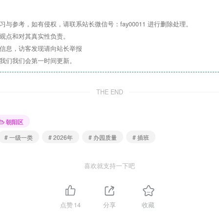
与参考，如有侵权，请联系站长微信号：fay00011 进行删除处理。
其观点和对其真实性负责。
处朝阳区来广营北路88号院9号楼，是朝阳区教委直属事业单位举
关信息，访客发现请向站长举报
系我们我们会第一时间更新。
委和总园的支持下，办园设施设备全部按照北京市
一级一类
幼儿园标准
估验收。
THE END
“尊重、有爱、尚美”为办园理念；以“溯教育之源、铸蒙养之基、
时，与北京市市级示范园——北京市北辰福第幼儿园结对拉手，通过
朝阳区
教服务。
# 一级一类
# 2026年
# 办园质量
# 插班
喜欢就支持一下吧
点赞
14
分享
收藏