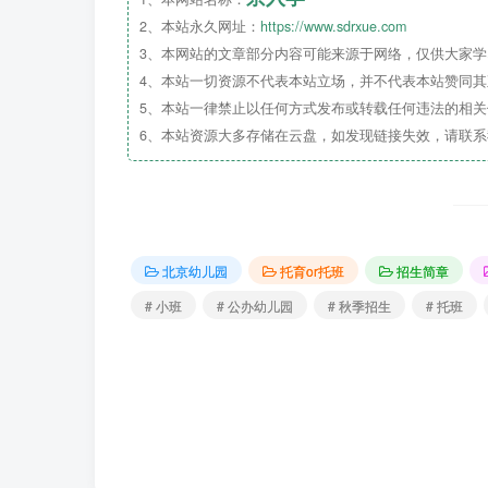
2、本站永久网址：
https://www.sdrxue.com
3、本网站的文章部分内容可能来源于网络，仅供大家学习
4、本站一切资源不代表本站立场，并不代表本站赞同
北京市朝阳区教育国资中心幼儿园东洲园地
5、本站一律禁止以任何方式发布或转载任何违法的相
6、本站资源大多存储在云盘，如发现链接失效，请联
面积4800㎡，户外绿地面积940㎡。在教
求，并先后通过了平安校园和
办园质量
督导评
北京市朝阳区教育国资中心幼儿园东洲园以
园互信共进，教师幸福发展”为办园宗旨，同
北京幼儿园
托育or托班
招生简章
发展，向社会提供规范、安全、优质的幼儿保
# 小班
# 公办幼儿园
# 秋季招生
# 托班