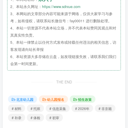
2、本站永久网址：
https://www.sdrxue.com
3、本网站的文章部分内容可能来源于网络，仅供大家学习与参
考，如有侵权，请联系站长微信号：fay00011 进行删除处理。
4、本站一切资源不代表本站立场，并不代表本站赞同其观点和对
所需材料
其真实性负责。
5、本站一律禁止以任何方式发布或转载任何违法的相关信息，访
在北京上幼儿园，
准备入园材料
是
非常关键
的
客发现请向站长举报
步骤！
6、本站资源大多存储在云盘，如发现链接失效，请联系我们我们
会第一时间更新。
京籍一般分为5大类：
户口本、房屋产权证
THE END
明、出生医学证明、预防接种接种证、特殊证件
(监护人烈士证明、监护人英模证明、监护人残疾
北京幼儿园
幼儿园报名
招生政策
证明、残疾儿童证明、孤儿福利证明、北京市卫健
委出具的抗疫一线医护人员工作证明、国家战略援
# 材料
# 托班
# 信息采集
# 2026年
# 非京籍
派人员证明)。
# 补录
# 体检
# 初审