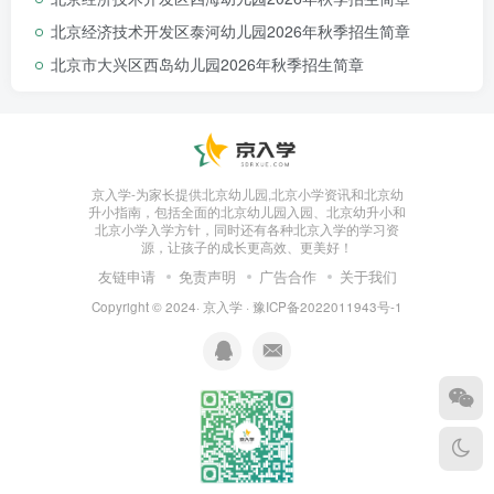
北京经济技术开发区泰河幼儿园2026年秋季招生简章
北京市大兴区西岛幼儿园2026年秋季招生简章
招生范围
京入学-为家长提供北京幼儿园,北京小学资讯和北京幼
升小指南，包括全面的北京幼儿园入园、北京幼升小和
北京小学入学方针，同时还有各种北京入学的学习资
北京
公立
园都有严格的招生范围
，但很多幼儿
源，让孩子的成长更高效、更美好！
园都不会明
说。家长们入园前一定要了解清楚，自
友链申请
免责声明
广告合作
关于我们
己住房、户籍等条件
是否在幼儿园的招生范围内
，
Copyright © 2024·
京入学
·
豫ICP备2022011943号-1
以免被拒。
比如：东城区的
东华门幼儿园
，优先招
收具有东华门街道所辖社区户籍+周边监护人房产
的孩子。
同时一些热门幼儿园也对孩子的
落户时间
也有