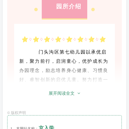
园所介绍
门头沟区第七幼儿园以承优启
新，聚力前行，启润童心，优护成长为
办园理念，励志培养身心健康、习惯良
好、睿智创新的启优儿童。努力打造一
个具有文化浸润、生态和谐、乐观向上
展开阅读全文
的幸福园所。幼儿园将自主游戏、探究
性主题活动、德育课程与五大领域相融
©
版权声明
合，打造幼儿园园本课程，通过构建生
活教育、自然教育、节日节气教育和社
京入学
1、本网站名称：