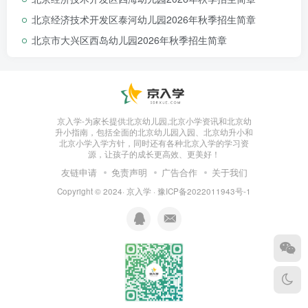
北京经济技术开发区泰河幼儿园2026年秋季招生简章
招生范围
北京市大兴区西岛幼儿园2026年秋季招生简章
黄村西里
京入学-为家长提供北京幼儿园,北京小学资讯和北京幼
51—61号楼 63—66号楼
升小指南，包括全面的北京幼儿园入园、北京幼升小和
北京小学入学方针，同时还有各种北京入学的学习资
源，让孩子的成长更高效、更美好！
友链申请
免责声明
广告合作
关于我们
兴丰家园
Copyright © 2024·
京入学
·
豫ICP备2022011943号-1
（黄村中里）
5—8号楼 18号楼