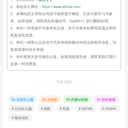
2、本站永久网址：
https://www.sdrxue.com
育部门
公办幼儿园
。幼儿园秉承“本真 幸福”
3、本网站的文章部分内容可能来源于网络，仅供大家学习与参
的核心理念，确立以“涵养天性的幸福家园”
考，如有侵权，请联系站长微信号：fay00011 进行删除处理。
为办园目标，以“培育完满人格 积淀幸福素
4、本站一切资源不代表本站立场，并不代表本站赞同其观点和对
养”为园所育人目标，以“涵养天性 聚焦生
其真实性负责。
活”为园本课程理念，关注儿童学习品质的发
5、本站一律禁止以任何方式发布或转载任何违法的相关信息，访
客发现请向站长举报
展，让儿童主动学习、自然成长。
6、本站资源大多存储在云盘，如发现链接失效，请联系我们我们
会第一时间更新。
THE END
北京幼儿园
大兴区
托育or托班
招生简章
# 公办幼儿园
# 材料
# 托班
# 2023年
# 2026年
# 报名时间