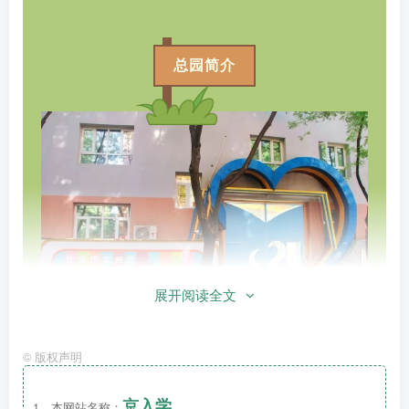
总园简介
展开阅读全文
©
版权声明
北京市大兴区第二幼儿园总园建于1985年，
京入学
位于北京市大兴区黄村镇育才北巷2号，为教
1、本网站名称：