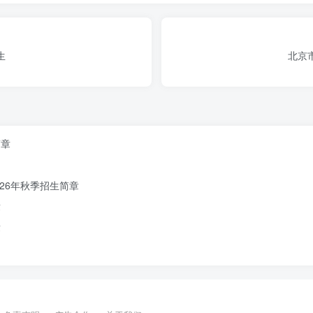
活动地点
生
北京
北京市东城区中教语文实验幼儿园
（东四南大街3号）
活动对象
简章
1-3岁幼儿
26年秋季招生简章
一名家长陪同
章
报名方式
章
扫描下方二维码进行报名
收取任何费用。