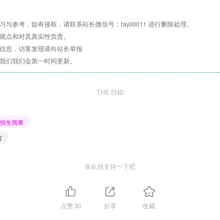
与参考，如有侵权，请联系站长微信号：fay00011 进行删除处理。
其观点和对其真实性负责。
关信息，访客发现请向站长举报
系我们我们会第一时间更新。
THE END
招生简章
育
喜欢就支持一下吧
温
馨
提
醒
点赞
30
分享
收藏