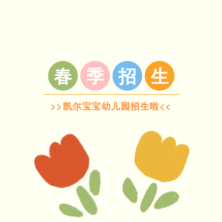
春
季
招
生
>>凯尔宝宝幼儿园招生啦<<