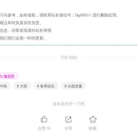
与参考，如有侵权，请联系站长微信号：fay00011 进行删除处理。
其观点和对其真实性负责。
关信息，访客发现请向站长举报
所
民办普惠
性幼儿园，位于北京市朝阳区驼房营南路2号院23号楼
系我们我们会第一时间更新。
儿园和中国社会组织AAAA级。园内设施齐全，氛围轻松愉快，教
、快乐的成长乐园！
THE END
海淀区
 中班
# 大班
# 春季招生
# 办园质量
春季招生
喜欢就支持一下吧
直以来对我园的关注支持与信赖。为了更好地做好
2026年
春季学
点赞
16
分享
收藏
儿园自开办以来，始终坚持“依法办园、规范管理”，有效落实国家法