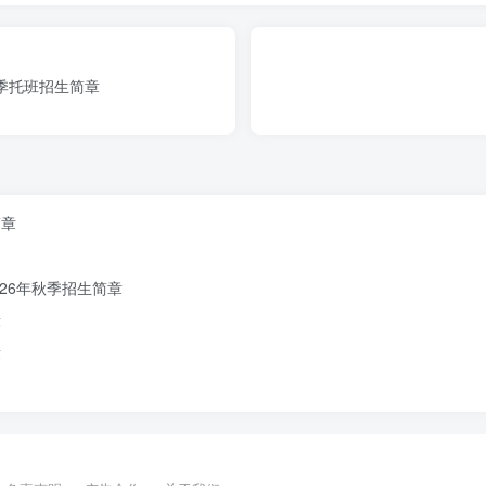
发展指南”精神，以“督评标准及细则”为准绳，规范开展园所各项
形象。
季托班招生简章
简章
26年秋季招生简章
章
章