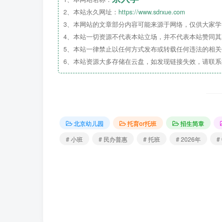
2、本站永久网址：
https://www.sdrxue.com
3、本网站的文章部分内容可能来源于网络，仅供大家学习
4、本站一切资源不代表本站立场，并不代表本站赞同
5、本站一律禁止以任何方式发布或转载任何违法的相
北京市朝阳区凯尔宝宝幼儿园是一
6、本站资源大多存储在云盘，如发现链接失效，请联
班。园所被评为北京市
办园质量
B级幼
教育”为办园理念，为孩子们创造健康
北京幼儿园
托育or托班
招生简章
# 小班
# 民办普惠
# 托班
# 2026年
#
尊敬的家长朋友们非常感谢您一
大家庭我们期待您的到来!凯尔宝宝幼