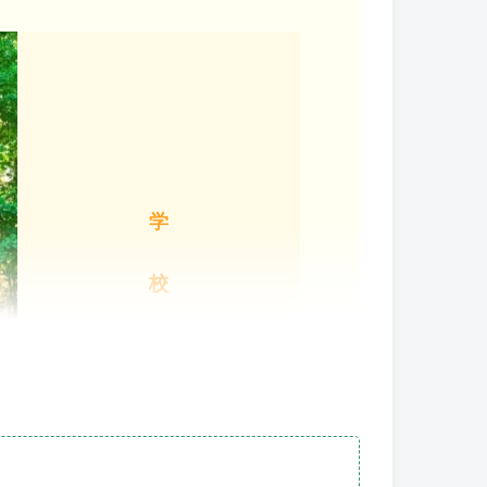
学
校
简
介