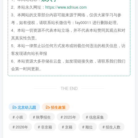
2、本站永久网址：
https://www.sdrxue.com
3、本网站的文章部分内容可能来源于网络，仅供大家学习与参
（上下滑动查看更多）
考，如有侵权，请联系站长微信号：fay00011 进行删除处理。
4、本站一切资源不代表本站立场，并不代表本站赞同其观点和对
有话说：
其真实性负责。
东城区幼儿园为
全日制
小班
，招收规模人数大致
5、本站一律禁止以任何方式发布或转载任何违法的相关信息，访
在50—200人。
客发现请向站长举报
6、本站资源大多存储在云盘，如发现链接失效，请联系我们我们
会第一时间更新。
东城区上幼儿园还有有些难度，虽然教育资源丰
富，但是公办园
对户籍和房产的有要求。
THE END
扫码回复“东城”
北京幼儿园
招生政策
查看东城区入园攻略
# 小班
# 秋季招生
# 2025年
# 信息采集
# 2026年
# 非京籍
# 京籍
# 顺位
# 招生人数