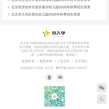
北京经济技术开发区泰河幼儿园2026年秋季招生简章
北京市大兴区西岛幼儿园2026年秋季招生简章
（上下滑动查看更多）
京入学-为家长提供北京幼儿园,北京小学资讯和北京幼
有话说：
升小指南，包括全面的北京幼儿园入园、北京幼升小和
北京小学入学方针，同时还有各种北京入学的学习资
西城区
学位算是所有区最紧张的
，公办园入园难
源，让孩子的成长更高效、更美好！
友链申请
免责声明
广告合作
关于我们
度很大，满足
人户一致为最优先
顺位
。随着出生人口
Copyright © 2024·
京入学
·
豫ICP备2022011943号-1
降低，幼儿园小班全部实现
全日制，
对于双职工家庭
逐渐友好。但
做好两手准备，
家长们可以考察下家里
附近的民办园~
扫码回复“西城”
查看西城区入园攻略