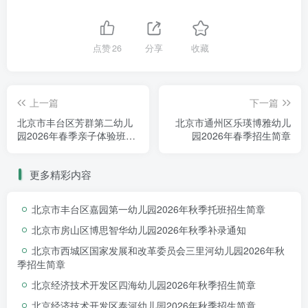
点赞
26
分享
收藏
上一篇
下一篇
北京市丰台区芳群第二幼儿
北京市通州区乐瑛博雅幼儿
园2026年春季亲子体验班招
园2026年春季招生简章
生简章
更多精彩内容
幼儿园北侧
北京市丰台区嘉园第一幼儿园2026年秋季托班招生简章
北京市房山区博思智华幼儿园2026年秋季补录通知
昌平区沙河镇第三幼儿园建设工程项目，
北京市西城区国家发展和改革委员会三里河幼儿园2026年秋
建设用地面积4200平方米，总建筑面积约
季招生简章
3978平方米。项目规划为12班幼儿园，建成
北京经济技术开发区四海幼儿园2026年秋季招生简章
后可容纳幼儿360人。据悉，幼儿园计划
北京经济技术开发区泰河幼儿园2026年秋季招生简章