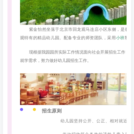
紫金怡然坐落于北京市回龙观马连店小区东侧，是教育
观特有的精品幼儿园。配备专业的师资团队，采用
小班
制教
现根据我园园所实际工作情况面向社会开展招生工作，尽
就学需求，努力做好幼儿园招生工作。
招生原则
幼儿园坚持公开、公正、相对就近原