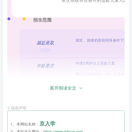
依次招收符合条件的适龄儿童入园
招生范围
就近、就便的原则同等条件下
京籍
就近录取
年满3周岁以上适龄儿童
年龄要求
即2022年8月31（含）日之前出
展开阅读全文
中、
大班
©
版权声明
手机扫描下方二维码（ 6月7日-6月30日），按照要
交。
京入学
1、本网站名称：
2、本站永久网址：
https://www.sdrxue.com