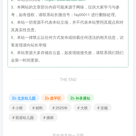
3、本网站的文章部分内容可能来源于网络，仅供大家学习与参
考，如有侵权，请联系站长微信号：fay00011 进行删除处理。
4、本站一切资源不代表本站立场，并不代表本站赞同其观点和对
其真实性负责。
5、本站一律禁止以任何方式发布或转载任何违法的相关信息，访
园所在线审核
材料
客发现请向站长举报
2025年
6月11日—7月3日，陆续审核家长提供的材料。并通过微信或
6、本站资源大多存储在云盘，如发现链接失效，请联系我们我们
会第一时间更新。
通知录取结果
THE END
2025年6月11日-7月3日，陆续通知家长录取结果，请家长按录取通
北京幼儿园
昌平区
补录通知
温馨提示：
# 小班
# 材料
# 2025年
# 大班
# 京籍
1.咨询时间：8:00-17:00
# 双语幼儿园
# 插班
2.请认真阅读报名通知，提供真实有效信息，如出现虚报、瞒报的情况
喜欢就支持一下吧