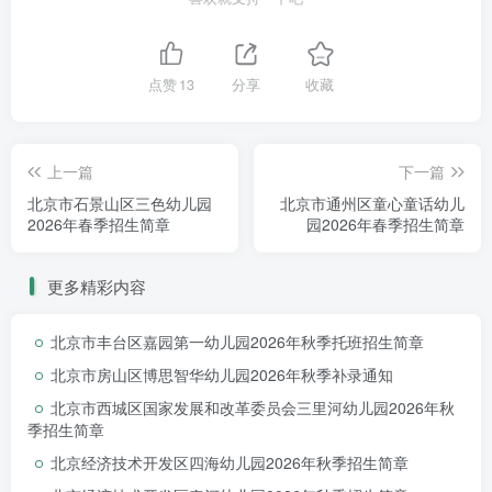
3.请您按规定时间提交审核材料，如未按时，视为自动放弃报名资格。
4.幼儿所提交的材料复印件招生后不退还，根据保密原则，招生结束后
点赞
13
分享
收藏
5.请关注幼儿园公众号，招生后续相关信息将通过公众号发布。
注：有
插班
就读中、大班需求的家长，提交申请的办法同中、大招生办
上一篇
下一篇
北京市石景山区三色幼儿园
北京市通州区童心童话幼儿
2026年春季招生简章
园2026年春季招生简章
更多精彩内容
北京市丰台区嘉园第一幼儿园2026年秋季托班招生简章
北京市房山区博思智华幼儿园2026年秋季补录通知
期待更多宝贝加入
北京市西城区国家发展和改革委员会三里河幼儿园2026年秋
季招生简章
更多优惠信息请咨询招生老师
北京经济技术开发区四海幼儿园2026年秋季招生简章