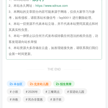
2、本站永久网址：
https://www.sdrxue.com
招收1-6周岁中外籍学前儿童
3、本网站的文章部分内容可能来源于网络，仅供大家学习与参
名额有限，先到先得
考，如有侵权，请联系站长微信号：fay00011 进行删除处理。
2
4、本站一切资源不代表本站立场，并不代表本站赞同其观点和对
、
开设
班型
其真实性负责。
国际班、双语班、半日班、平日亲子早教班
5、本站一律禁止以任何方式发布或转载任何违法的相关信息，访
客发现请向站长举报
6、本站资源大多存储在云盘，如发现链接失效，请联系我们我们
会第一时间更新。
THE END
丰台区
北京幼儿园
招生简章
3
# 小班
# 2026年
# 三餐两点
# 双语幼儿园
、
报名方式
# 外教
# 民办非普惠
# 亲子班
欢迎电话、微信咨询沟通，欢迎随时探园考