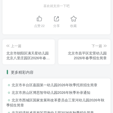
每周六
察。
同步安排亲子开放日活动，诚挚的邀
喜欢就支持一下吧
请您带着宝贝走进朵布幼儿园，参加我们的亲子
体验活动。
4
点赞
22
分享
收藏
、
咨询热线
咨询热线：166 0102 9968（微信同步）
5
上一篇
下一篇
、
园所位置
北京市朝阳区满天星幼儿园
北京市昌平区宏景幼儿园
北京八里庄园区2026年春季
2026年春季招生简章
北京市丰台区三路居路88号院12号楼朵布幼
招生简章
儿园
更多精彩内容
朵布幼儿园简介
北京市丰台区嘉园第一幼儿园2026年秋季托班招生简章
Welcome to DuoBu Kindergarten
北京市房山区博思智华幼儿园2026年秋季补录通知
北京市西城区国家发展和改革委员会三里河幼儿园2026年秋
1
季招生简章
、
布朗教育介绍
北京经济技术开发区四海幼儿园2026年秋季招生简章