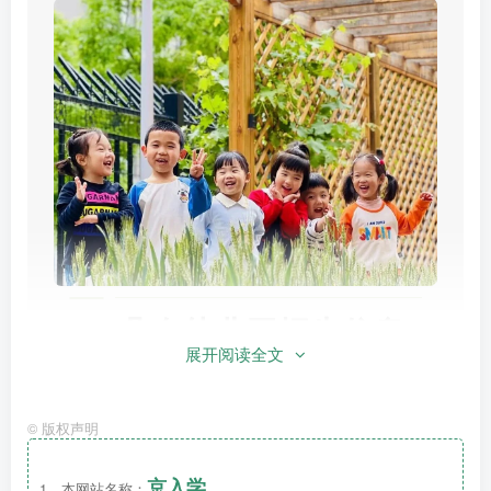
朵布幼儿园招生信息
展开阅读全文
DuoBu Kindergarten
©
版权声明
1
京入学
、
招生对象
1、本网站名称：