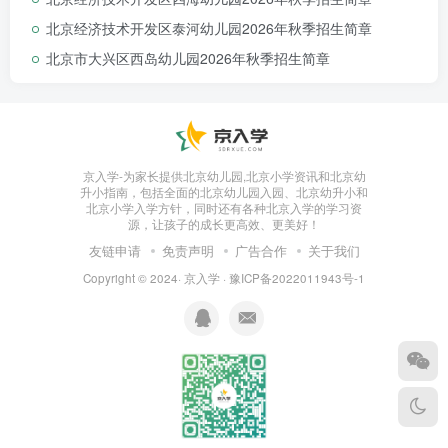
朵布幼儿园北京蓝调园隶属于布朗教育集团
，是
北京经济技术开发区泰河幼儿园2026年秋季招生简章
一所
民办非普惠
幼儿园（私立幼儿园），
双语幼儿
北京市大兴区西岛幼儿园2026年秋季招生简章
园
。作为国内学前教育行业的标杆品牌，我们始终秉
持”
用心做教育，做儿童心上的教育
“理念。目前集团
旗下管理着包括布朗幼儿园、井德幼儿园、朵布幼儿
园、广州新康小学等20余所优质园校，为8000+家
京入学-为家长提供北京幼儿园,北京小学资讯和北京幼
庭提供专业教育服务。
升小指南，包括全面的北京幼儿园入园、北京幼升小和
北京小学入学方针，同时还有各种北京入学的学习资
源，让孩子的成长更高效、更美好！
友链申请
免责声明
广告合作
关于我们
Copyright © 2024·
京入学
·
豫ICP备2022011943号-1