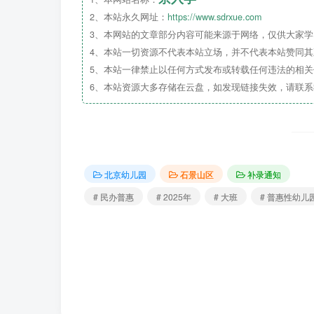
2、本站永久网址：
https://www.sdrxue.com
3、本网站的文章部分内容可能来源于网络，仅供大家学习
4、本站一切资源不代表本站立场，并不代表本站赞同
亲爱的家长朋友：
5、本站一律禁止以任何方式发布或转载任何违法的相
您好！
6、本站资源大多存储在云盘，如发现链接失效，请联
北京市石景山区二十一世纪实验幼儿
的温暖开端。当宝贝们即将告别家庭的专属
为了让宝贝们提前熟悉幼儿园的环境与
北京幼儿园
石景山区
补录通知
期，石景山二十一世纪幼儿园特别策划了2
# 民办普惠
# 2025年
# 大班
# 普惠性幼儿
入园做好心理与能力准备，让家园携手的力
我们热切期盼您和宝贝的到来，一起在