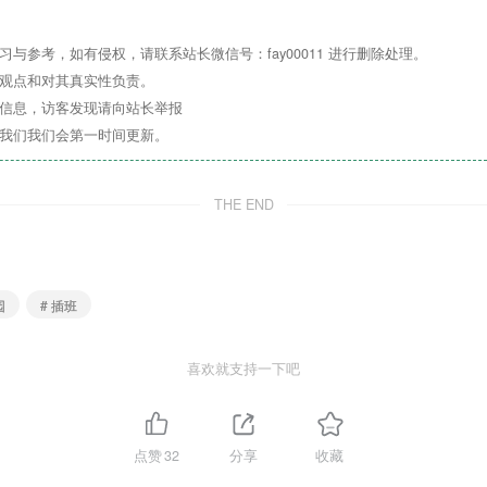
与参考，如有侵权，请联系站长微信号：fay00011 进行删除处理。
其观点和对其真实性负责。
关信息，访客发现请向站长举报
系我们我们会第一时间更新。
园是一所民办
普惠性幼儿园
，每一次陪伴，都是孩子成长中
呵护，第一次走进幼儿园这个小集体，这不仅是他们成长的“
THE END
伙伴，也让您更清晰地了解我们的教育理念、日常照料细
-3岁亲子免费体验活动。在这里，您能近距离观察幼儿园的
园
# 插班
量，为孩子的成长保驾护航。
幼儿园里留下温馨的回忆，共同迎接宝贝成长新阶段的到
喜欢就支持一下吧
点赞
32
分享
收藏