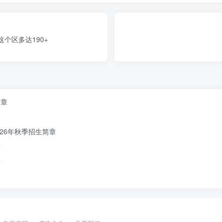
园所环境
这个区多达190+
简章
26年秋季招生简章
章
章