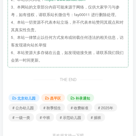
3、本网站的文章部分内容可能来源于网络，仅供大家学习与参
区，占地面积5900多平方米，户外大型玩具符合
考，如有侵权，请联系站长微信号：fay00011 进行删除处理。
各年龄段幼儿身体发展需要。室内设施设备齐
4、本站一切资源不代表本站立场，并不代表本站赞同其观点和对
全，为孩子带来安全、优美、温馨、和谐的环
其真实性负责。
境。
5、本站一律禁止以任何方式发布或转载任何违法的相关信息，访
园所荣誉：被评为
一级一类
幼儿园、被评为
客发现请向站长举报
6、本站资源大多存储在云盘，如发现链接失效，请联系我们我们
昌平区
示范幼儿园
、被评为全国民办教育先进幼
会第一时间更新。
儿园、被评为北京市早期教育基地、连续被评为
昌平区年度金星教育单位。
THE END
园所环境
北京幼儿园
昌平区
补录通知
# 公办幼儿园
# 秋季招生
# 收费标准
# 2025年
# 一级一类
# 中班
# 示范幼儿园
# 插班
育龙幼儿园拥有超大操场，包含多个功能
区，轮滑场、足球场。
喜欢就支持一下吧