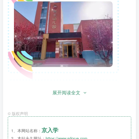
展开阅读全文
园所简介
©
版权声明
北京育龙幼儿园是一所
公办幼儿园
（公立幼
京入学
1、本网站名称：
儿园）始建于2005年，位于昌平回龙观龙跃一
2、本站永久网址：
https://www.sdrxue.com