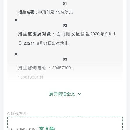
01
招生名额
：中班补录 15名幼儿
02
招生范围及对象
：面向顺义区招生
2020年9月1
日-2021年8月31日出生幼儿
03
招生咨询电话
：89457300；
13661368141
04
展开阅读全文
收费标准
：
保育教育费：900元/月
©
版权声明
伙食费：35元/天（含
三餐两点
）
京入学
1、本网站名称：