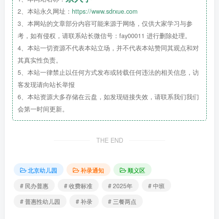
2、本站永久网址：
https://www.sdrxue.com
3、本网站的文章部分内容可能来源于网络，仅供大家学习与参
考，如有侵权，请联系站长微信号：fay00011 进行删除处理。
欢迎电话垂询！中班补录名额有限，快快加入我们吧！
4、本站一切资源不代表本站立场，并不代表本站赞同其观点和对
其真实性负责。
5、本站一律禁止以任何方式发布或转载任何违法的相关信息，访
客发现请向站长举报
6、本站资源大多存储在云盘，如发现链接失效，请联系我们我们
园所环境
会第一时间更新。
THE END
北京市顺义区益民顺德幼儿园坐落于顺义区
北京幼儿园
补录通知
顺义区
石园北区67号楼。2018年9月经顺义区教委批
# 民办普惠
# 收费标准
# 2025年
# 中班
准正式投入使用，是北京市顺义区益民教育集团
# 普惠性幼儿园
# 补录
# 三餐两点
下的
民办普惠
性幼儿园，现为北京市一级幼儿