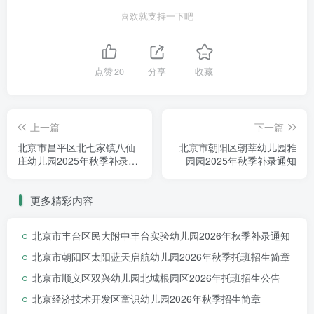
园。幼儿园整体环境优美、整洁、安全、无污
喜欢就支持一下吧
染，无噪音影响。园内美化绿化布局合理，户外
活动场地开阔，设有大小型玩具区、种植园等。
幼儿园设有图书角、音乐角多功能教室、文化长
点赞
20
分享
收藏
廊等，幼儿玩教具丰富，安全有保障，是幼儿成
长、发展的童年乐园。
上一篇
下一篇
北京市昌平区北七家镇八仙
北京市朝阳区朝莘幼儿园雅
庄幼儿园2025年秋季补录通
园园2025年秋季补录通知
知
更多精彩内容
北京市丰台区民大附中丰台实验幼儿园2026年秋季补录通知
北京市朝阳区太阳蓝天启航幼儿园2026年秋季托班招生简章
北京市顺义区双兴幼儿园北城根园区2026年托班招生公告
北京经济技术开发区童识幼儿园2026年秋季招生简章