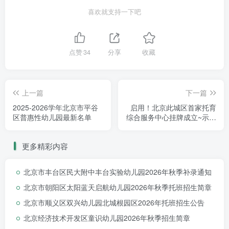
喜欢就支持一下吧
慧爱星光托育：肩负区托育行业标杆使命，践行国企社
点赞
34
分享
收藏
会责任
作为大兴区唯一托育综合示范中心的联合建设单位，慧
上一篇
下一篇
爱星光托育中心表示，将以“区域托育服务示范者”为定位，
2025-2026学年北京市平谷
启用！北京此城区首家托育
区普惠性幼儿园最新名单
综合服务中心挂牌成立~示范
从基础保障型向优质示范型升级——
性托育+“15分钟托育微循环
服务”！
更多精彩内容
服务升级
在保障安全健康的基础上，引入医疗级保育流
程，提升0-3岁婴幼儿照护质量。
北京市丰台区民大附中丰台实验幼儿园2026年秋季补录通知
北京市朝阳区太阳蓝天启航幼儿园2026年秋季托班招生简章
示范引领
牵头制定区域托育服务标准，开放课程研发成
北京市顺义区双兴幼儿园北城根园区2026年托班招生公告
果与管理经验。
北京经济技术开发区童识幼儿园2026年秋季招生简章