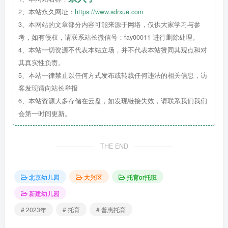
授牌仪式上，牛祥君强调，托育服务是民生保障体系的
2、本站永久网址：
https://www.sdrxue.com
重要组成部分，大兴区始终将“幼有善育”作为区域发展重点
3、本网站的文章部分内容可能来源于网络，仅供大家学习与参
考，如有侵权，请联系站长微信号：fay00011 进行删除处理。
任务。他肯定了区托育综合服务中心成立的重要意义，要求
4、本站一切资源不代表本站立场，并不代表本站赞同其观点和对
两家建设单位紧密协作，依托慧爱星光托育中心与区妇幼保
其真实性负责。
健院的各自资源优势，整合医疗资源与教育优势，共同打造
5、本站一律禁止以任何方式发布或转载任何违法的相关信息，访
“医、育、教”三位一体的区域性托育服务标杆。
客发现请向站长举报
6、本站资源大多存储在云盘，如发现链接失效，请联系我们我们
会第一时间更新。
THE END
北京幼儿园
大兴区
托育or托班
新建幼儿园
# 2023年
# 托育
# 普惠托育