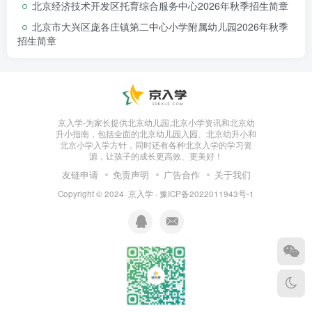
北京经济技术开发区托育综合服务中心2026年秋季招生简章
国企担当
通过普惠定价与资源整合，降低家庭托育成
北京市大兴区庞各庄镇第二中心小学附属幼儿园2026年秋季
本，助力构建“政府放心、家长安心、孩子开心”的托育服务
招生简章
体系。
京入学-为家长提供北京幼儿园,北京小学资讯和北京幼
升小指南，包括全面的北京幼儿园入园、北京幼升小和
北京小学入学方针，同时还有各种北京入学的学习资
源，让孩子的成长更高效、更美好！
友链申请
免责声明
广告合作
关于我们
Copyright © 2024·
京入学
·
豫ICP备2022011943号-1
区妇幼保健院：助力托育服务高质量发展
区妇幼保健医院将发挥在儿童保健和婴幼儿早期发展方