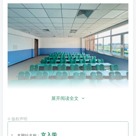
展开阅读全文
楼内30间标准化教室、10间专业教室、1间合班
©
版权声明
教室，配备了智能设施、新风系统和可调光照明
设备，满足了“健康、安全、舒适”的教学需求。
京入学
1、本网站名称：