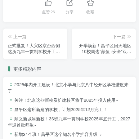
来，项目克服持续降雨天气、运输限行、场地狭
点赞
26
分享
收藏
小等因素，以技术创新和精益管理尽显人文关
怀，“主体结构内加入63个VDF粘滞阻尼器、
104根能耗型屈曲约束支撑，教室内将阳角全部
上一篇
下一篇
打磨成圆弧形……”项目负责人刘长海说，“我们
正式批复！大兴区京台西侧
开学焕新！昌平区回天地区
这所九年一贯制学校开工在
10校周边“颜值+安全”双提
对主要构件焊接精度和稳定性要求很高，每个构
即
升！
件上都有一个标签，一扫就知道是哪名焊工焊
更多精彩内容
的，将所有教室的阳角打磨成圆弧形，保障孩子
们的安全。”
2025年内开工建设！北京小学与北京八中经开区学校进度来
了
关注！北京这些新校及扩建校区将于2025年投入使用~
昌平区这所新建的学校，计划2025年12月完工！
顺义新城添新校！36班九年一贯制学校2025年底开工，2027
年迎首批师生~
新增24个班！昌平区这个知名小学扩容升级→