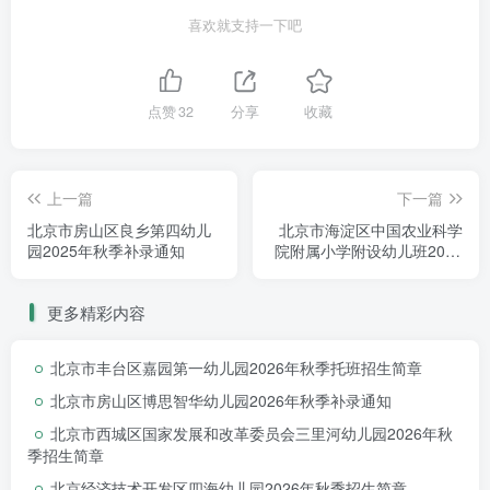
喜欢就支持一下吧
北京市大兴区第六幼儿园是一所
公办幼儿
园
（公立幼儿园）,请您扫描二维码，下载表
点赞
32
分享
收藏
格将内容填写完毕打印出来，7月14日8:30-
4:30到园所提交
材料
。
上一篇
下一篇
北京市房山区良乡第四幼儿
北京市海淀区中国农业科学
园2025年秋季补录通知
院附属小学附设幼儿班2025
年秋季托班、小班补录通知
更多精彩内容
北京市丰台区嘉园第一幼儿园2026年秋季托班招生简章
北京市房山区博思智华幼儿园2026年秋季补录通知
北京市西城区国家发展和改革委员会三里河幼儿园2026年秋
季招生简章
北京经济技术开发区四海幼儿园2026年秋季招生简章