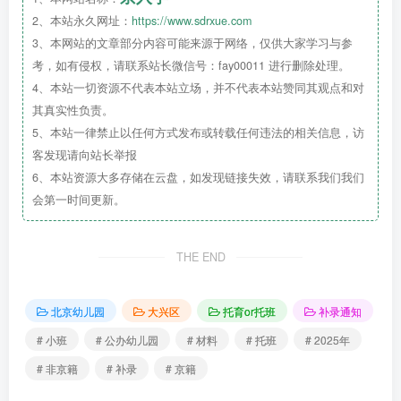
2、本站永久网址：
https://www.sdrxue.com
日（含）出生的幼儿。
3、本网站的文章部分内容可能来源于网络，仅供大家学习与参
考，如有侵权，请联系站长微信号：fay00011 进行删除处理。
4、本站一切资源不代表本站立场，并不代表本站赞同其观点和对
其真实性负责。
大班幼儿
5、本站一律禁止以任何方式发布或转载任何违法的相关信息，访
客发现请向站长举报
6、本站资源大多存储在云盘，如发现链接失效，请联系我们我们
2019年9月1日（含）–2020年8月31
会第一时间更新。
日（含）出生的幼儿。
THE END
报名方式
北京幼儿园
大兴区
托育or托班
补录通知
# 小班
# 公办幼儿园
# 材料
# 托班
# 2025年
# 非京籍
# 补录
# 京籍