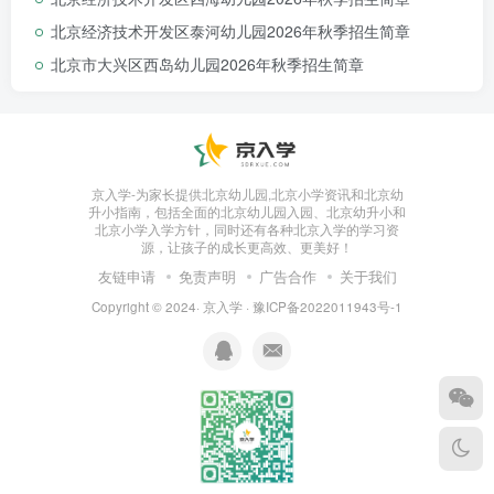
准备材料
北京经济技术开发区泰河幼儿园2026年秋季招生简章
北京市大兴区西岛幼儿园2026年秋季招生简章
（一）
京籍
幼儿：
京入学-为家长提供北京幼儿园,北京小学资讯和北京幼
升小指南，包括全面的北京幼儿园入园、北京幼升小和
北京小学入学方针，同时还有各种北京入学的学习资
1.出生证明原件、复印件一份。
源，让孩子的成长更高效、更美好！
友链申请
免责声明
广告合作
关于我们
2.户口本原件、复印件一份（需复
Copyright © 2024·
京入学
·
豫ICP备2022011943号-1
印户主页、父母页、幼儿本人页）；
3.儿童免疫预防接种证原件、复印
件一份(需复印幼儿信息页、疫苗接种登
记页)。