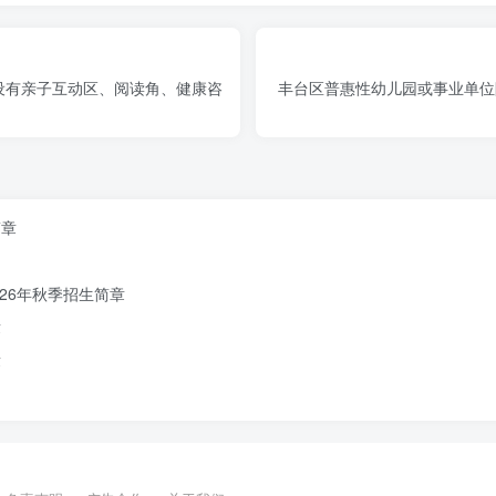
，设有亲子互动区、阅读角、健康咨
丰台区普惠性幼儿园或事业单位附
简章
26年秋季招生简章
章
章
26年底建华实验学校建成。