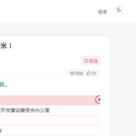
登录
方米！
关注
502
31
目。