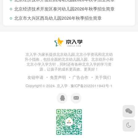
北京经济技术开发区泰河幼儿园2026年秋季招生简章
北京市大兴区西岛幼儿园2026年秋季招生简章
宏城幼儿园（望泉寺园区）
2025年
托班招生简章
京入学-为家长提供北京幼儿园,北京小学资讯和北京幼
升小指南，包括全面的北京幼儿园入园、北京幼升小和
北京小学入学方针，同时还有各种北京入学的学习资
源，让孩子的成长更高效、更美好！
友链申请
免责声明
广告合作
关于我们
根据镇域园所布局及托班幼儿入园需求，结
Copyright © 2024·
京入学
·
豫ICP备2022011943号-1
合本园托班学位情况，特制定宏城幼儿园（望泉
寺）园区2025年托班招生简章。
01 拟招生名额
本次拟招收1个托班