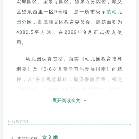
宏城园区、望泉寺园区。望泉寺分园位于顺义
区望泉西里一区9号楼，是一所市级
示范幼儿
园
分园，隶属顺义区教育委员会。建筑面积为
4080.5平方米，在2022年9月正式投入使
用。
幼
儿园认真贯彻、落实《幼儿园教育指导
纲要》及《3-6岁儿童学习与发展指南》的精
神，以“夯实规范基础，提升保教质量，积淀
园所底蕴，促进内涵发展”为指导思想，以“为
幼儿幸福人生奠基”为办园理念，以“重尊重、
展开阅读全文
重鼓励、重体验”为教育理念，努力创设优美
的育人环境，打造以美育美的园所文化，培养
©
版权声明
心中有梦、眼中有光、脚下有力的幼儿。
京入学
1、本网站名称：