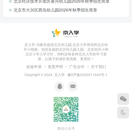
北京经济技术开发区泰河幼儿园2026年秋季招生简章
《北京市大兴区幼儿园
小班
适龄幼儿
信息采集
表》、房产
北京市大兴区西岛幼儿园2026年秋季招生简章
证、购房发票、全家户口簿、幼儿出生证明。
2.非本市户籍适龄幼儿报名需提交：招生平台内打印
的《北京市大兴区幼儿园小班适龄幼儿信息采集表》、父
京入学-为家长提供北京幼儿园,北京小学资讯和北京幼
母在京务工就业证明、在京实际住所居住证明、北京市居
升小指南，包括全面的北京幼儿园入园、北京幼升小和
北京小学入学方针，同时还有各种北京入学的学习资
源，让孩子的成长更高效、更美好！
住证、全家户口簿、适龄儿童的出生证明。
友链申请
免责声明
广告合作
关于我们
八、录取时间
Copyright © 2024·
京入学
·
豫ICP备2022011943号-1
录取结果幼儿园将于7月14日9:00—7月20日以电话形
式进行通知。
九、收费项目和标准
保育教育费：900元/月/生
餐费：30元/生/天
微信公众号
代办服务性收费：无