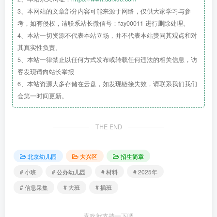
3、本网站的文章部分内容可能来源于网络，仅供大家学习与参
有效信息截止到2025年6月30日。
考，如有侵权，请联系站长微信号：fay00011 进行删除处理。
第二批：如有富余学位，招收服务范围外适龄幼儿
4、本站一切资源不代表本站立场，并不代表本站赞同其观点和对
其真实性负责。
（以周边社区为主）。
5、本站一律禁止以任何方式发布或转载任何违法的相关信息，访
录取顺序：1.房户一致；2.本区户籍；3.本市非本区户
客发现请向站长举报
籍；4.非本市户籍。
（房产需为法定监护人100%房产；也
6、本站资源大多存储在云盘，如发现链接失效，请联系我们我们
会第一时间更新。
可为夫妻共有，但总数相加需为100%。）
五、报名方式及时间
THE END
6月11日9:00——6月30日23:59
通过北京市适龄幼儿入园服务平台统一报名（网址：
北京幼儿园
大兴区
招生简章
https://ryfw.bjedu.cn）。
# 小班
# 公办幼儿园
# 材料
# 2025年
备注
：中
大班
转园
插班
幼儿采取扫描二维码方式报
# 信息采集
# 大班
# 插班
名，家长用微信扫码后填写相关信息，确认信息无误后提
交即可。
喜欢就支持一下吧