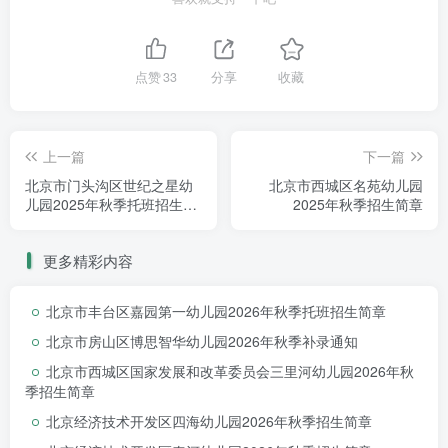
点赞
33
分享
收藏
上一篇
下一篇
北京市门头沟区世纪之星幼
北京市西城区名苑幼儿园
儿园2025年秋季托班招生简
2025年秋季招生简章
章
六、线下审核时间及地点
更多精彩内容
线下审核时间：2025年7月1日9:00—2025年7月13日
期间进行电话或平台短信通知具体安排。
北京市丰台区嘉园第一幼儿园2026年秋季托班招生简章
北京市房山区博思智华幼儿园2026年秋季补录通知
地点：大兴九幼总园院内
北京市西城区国家发展和改革委员会三里河幼儿园2026年秋
七、线下审核携带
材料
季招生简章
均要原件及复印件材料有：
北京经济技术开发区四海幼儿园2026年秋季招生简章
1.本市户籍适龄幼儿报名需提交：招生平台内打印的