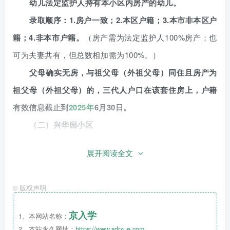
幼儿法定监护人持有本小区内房产的幼儿。
录取顺序：1.房户一致；2.本区户籍；3.本市非本区户
籍；4.非本市户籍。
（房产需为法定监护人100%房产；也
可为夫妻共有，但总数相加需为100%。）
父母确实无房，与祖父母（外祖父母）同住且房产为
祖父母（外祖父母）的，三代人户口在该套住房上，户籍
有效信息截止到
2025年
6月30日。
（二）兴华园小区
幼儿法定监护人持有本小区内房产的幼儿。
展开阅读全文
录取顺序：1.房户一致；2.本区户籍；3.本市非本区户
籍；4.非本市户籍。
（房产需为法定监护人100%房产；也
©
版权声明
可为夫妻共有，但总数相加需为100%。）
父母确实无房，与祖父母（外祖父母）同住且房产为
京入学
1、本网站名称：
祖父母（外祖父母）的，三代人户口在该套住房上，户籍
2、本站永久网址：
https://www.sdrxue.com