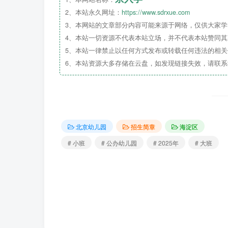
2、本站永久网址：
https://www.sdrxue.com
3、本网站的文章部分内容可能来源于网络，仅供大家学习
4、本站一切资源不代表本站立场，并不代表本站赞同
中、
大班
入园
无需填报上述平台
5、本站一律禁止以任何方式发布或转载任何违法的相
6、本站资源大多存储在云盘，如发现链接失效，请联
请拨打幼儿园招生咨询电话：
010-62562498 联系人：张老师
电话联系时间：
北京幼儿园
招生简章
海淀区
# 小班
# 公办幼儿园
# 2025年
# 大班
工作日上午8:30-11:30
下午14:00-16:00