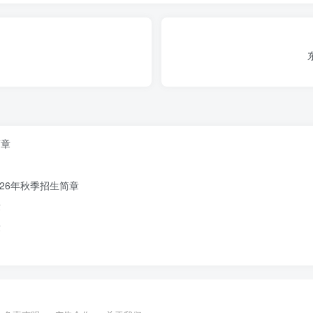
（公立幼儿园）,隶属于海淀区教育委员会，专门招收特殊需求幼儿。
简章
26年秋季招生简章
章
章
期待与您携手，
为特殊需求幼儿
开启充满希望的成长新篇。