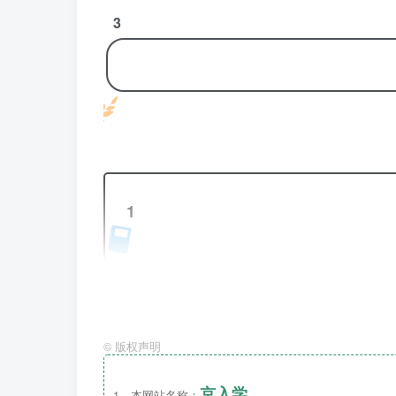
3
1
小班
入园：
请家长于6月1日-15
©
版权声明
2
京入学
1、本网站名称：