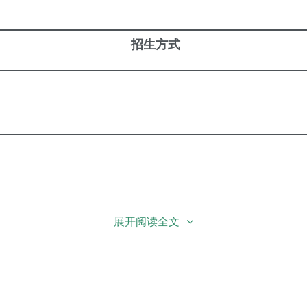
招生方式
展开阅读全文
日内，登录“北京市适龄幼儿入园服务平台”，选择海淀区进