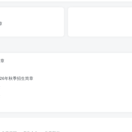
章
简章
00-11:30，下午13:30-16:30
26年秋季招生简章
房主身份证原件及复印件；租户提供租房合同原件及复印件。
章
页、户主页、幼儿父亲页、幼儿母亲页、幼儿页）
幼儿出生证明原件、
章
种证
携带原件
即可）。
段内带领报名幼儿来园办理相关手续。
形式
通知家长具体携带材料内容和审核地点等相关事宜。