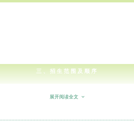
三、招生范围及顺序
展开阅读全文
和家园小区业主子女、通成家园小区非
京籍
业主子女。
区、通成家园小区的租户子女。
外的适龄幼儿。
母应是上述三所小区的业主。