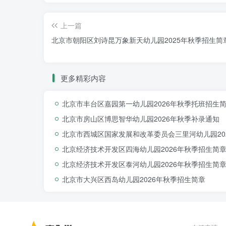
上一篇
北京市朝阳区刘诗昆万象新天幼儿园2025年秋季招生简
更多精彩内容
（二）线下材料审核
北京市丰台区嘉园第一幼儿园2026年秋季托班招生
小班幼儿线下材料审核时间：2025年7月5日，上午8:
北京市房山区博思智华幼儿园2026年秋季补录通知
请您携带以下材料到园审核：
北京市西城区国家发展和改革委员会三里河幼儿园20
1.房产资料：业主房产证原件及复印件、
北京经济技术开发区四海幼儿园2026年秋季招生简
2.户籍资料：全家户口本原件、复印件(首
北京经济技术开发区泰河幼儿园2026年秋季招生简
3.免疫接种资料：北京市免疫预防接种证（接
北京市大兴区西岛幼儿园2026年秋季招生简章
注：请监护人父亲或母亲在上述规定的时间
注：2025年6月25日-30日，幼儿园将以
短信