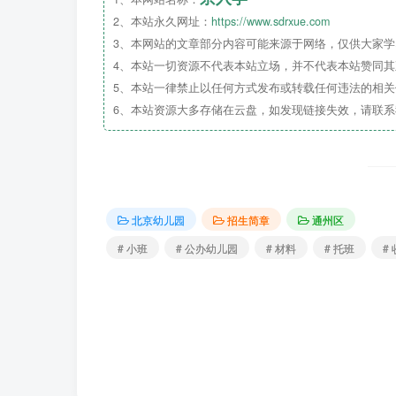
2、本站永久网址：
https://www.sdrxue.com
3、本网站的文章部分内容可能来源于网络，仅供大家学习
4、本站一切资源不代表本站立场，并不代表本站赞同
5、本站一律禁止以任何方式发布或转载任何违法的相
6、本站资源大多存储在云盘，如发现链接失效，请联
小班：2021年9月1日至2022年8月31日出生
北京幼儿园
招生简章
通州区
（一）线上提交
材料
环节
# 小班
# 公办幼儿园
# 材料
# 托班
#
小班幼儿提交方式：幼儿园入园服务系统自202
册采集，报名流程可扫此二维码。