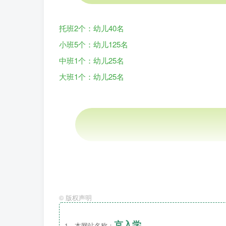
托班2个：幼儿40名
小班5个：幼儿125名
中班1个：幼儿25名
大班1个：幼儿25名
第一批次：
招收东惠家园小区业主子女、通
第二批次：
招收东惠家园小区、通和家园小
第三批次：
如有空余学位，招收招生范围以
©
版权声明
注：业主身份说明：幼儿父母、（外）祖父
京入学
1、本网站名称：