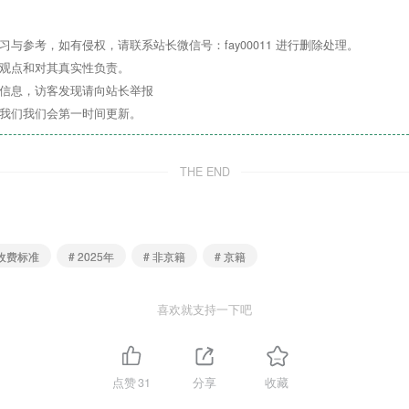
与参考，如有侵权，请联系站长微信号：fay00011 进行删除处理。
四、招生流程及安排
其观点和对其真实性负责。
关信息，访客发现请向站长举报
系我们我们会第一时间更新。
小班
THE END
幼儿
 收费标准
# 2025年
# 非京籍
# 京籍
5年6月1日起开通，依据“2025年通州区适龄幼儿入园服务平台家长
喜欢就支持一下吧
点赞
31
分享
收藏