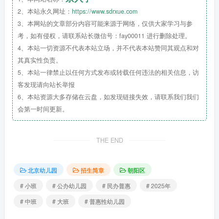
2、本站永久网址：
https://www.sdrxue.com
3、本网站的文章部分内容可能来源于网络，仅供大家学习与参
考，如有侵权，请联系站长微信号：fay00011 进行删除处理。
登记方式
4、本站一切资源不代表本站立场，并不代表本站赞同其观点和对
其真实性负责。
5、本站一律禁止以任何方式发布或转载任何违法的相关信息，访
客发现请向站长举报
手机扫码完成登记~
6、本站资源大多存储在云盘，如发现链接失效，请联系我们我们
会第一时间更新。
THE END
北京幼儿园
招生简章
朝阳区
# 小班
# 公办幼儿园
# 民办普惠
# 2025年
# 中班
# 大班
# 普惠性幼儿园