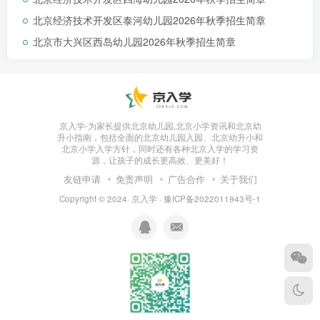
北京经济技术开发区泰河幼儿园2026年秋季招生简章
1.此次摸底调研非招生报名，2025年
秋
北京市大兴区西岛幼儿园2026年秋季招生简章
季招生
工作具体时间，将根据房山区教委统
一安排进行。请您随时关注园所公告栏张贴
通知或本园官方微信公众号。
京入学-为家长提供北京幼儿园,北京小学资讯和北京幼
2.咨询电话：8935 1128转8018、8016
升小指南，包括全面的北京幼儿园入园、北京幼升小和
北京小学入学方针，同时还有各种北京入学的学习资
源，让孩子的成长更高效、更美好！
185 0117 6978
友链申请
免责声明
广告合作
关于我们
Copyright © 2024·
京入学
·
豫ICP备2022011943号-1
3.咨询时间：
工作日 上午8：30-11:30 下午
14:00-17:00
4.每名幼儿调研信息提交一次即可，请