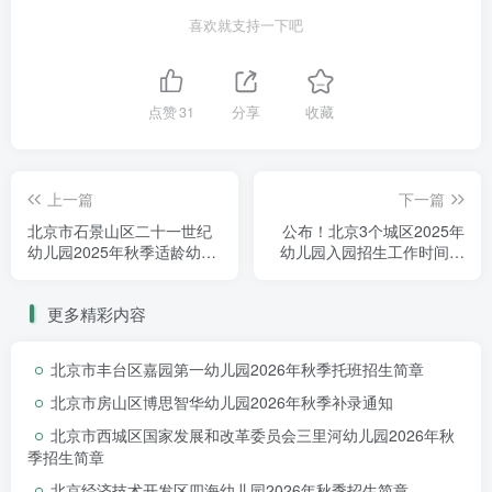
喜欢就支持一下吧
四、采集时间
点赞
31
分享
收藏
2025年5月12日12点至2025年5月21日
上一篇
下一篇
下午17点止（过期将无法填写，如需延期填
北京市石景山区二十一世纪
公布！北京3个城区2025年
报或有其他咨询需求请拨打以下咨询电话）
幼儿园2025年秋季适龄幼儿
幼儿园入园招生工作时间确
入园调研
定~
更多精彩内容
北京市丰台区嘉园第一幼儿园2026年秋季托班招生简章
五、温馨提示
北京市房山区博思智华幼儿园2026年秋季补录通知
北京市西城区国家发展和改革委员会三里河幼儿园2026年秋
季招生简章
北京经济技术开发区四海幼儿园2026年秋季招生简章