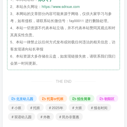
2、本站永久网址：
https://www.sdrxue.com
北京市朝阳区满天星幼儿园八里庄园区是一所
民办非
3、本网站的文章部分内容可能来源于网络，仅供大家学习与参
考，如有侵权，请联系站长微信号：fay00011 进行删除处理。
普惠
幼儿园（私立幼儿园），
双语幼儿园
。在全球化
4、本站一切资源不代表本站立场，并不代表本站赞同其观点和对
的时代背景下，培养孩子的双语能力已成为迈向世界
其真实性负责。
的关键。“满天星幼儿园”致力于为孩子们打造沉浸式
5、本站一律禁止以任何方式发布或转载任何违法的相关信息，访
双语学习环境，让中文与英文的学习如同呼吸般自
客发现请向站长举报
然。
6、本站资源大多存储在云盘，如发现链接失效，请联系我们我们
会第一时间更新。
THE END
北京幼儿园
托育or托班
招生简章
朝阳区
# 小班
# 托班
# 2025年
# 大班
# 报名时间
# 双语幼儿园
# 外教
# 民办非普惠