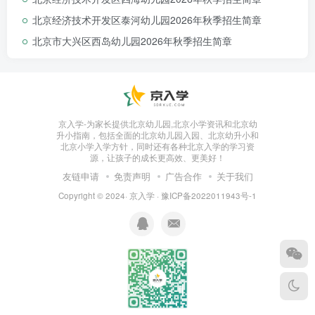
北京经济技术开发区泰河幼儿园2026年秋季招生简章
北京市大兴区西岛幼儿园2026年秋季招生简章
外教
均来自英语母语国家，拥有专业的教师资格证书
和丰富的幼儿教育经验，能够为孩子们带来地道的英
语发音和纯正的西方文化体验 。
京入学-为家长提供北京幼儿园,北京小学资讯和北京幼
升小指南，包括全面的北京幼儿园入园、北京幼升小和
北京小学入学方针，同时还有各种北京入学的学习资
源，让孩子的成长更高效、更美好！
IB探究式课程·重塑幼儿教育新体验
友链申请
免责声明
广告合作
关于我们
Copyright © 2024·
京入学
·
豫ICP备2022011943号-1
以主题探究为核心，引导孩子们通过亲身体验、合作
探究等方式，深入了解中国文化的博大精深，培养幼
儿创新能力和解决问题的能力。无论是古老的诗词歌
赋，还是现代的科技文化，孩子们都能在趣味盎然的
探究活动中，领略中华文化的魅力，提升中文表达与