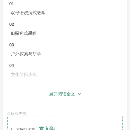
01
双母语浸润式教学
02
IB探究式课程
03
户外探索与研学
04
文化节日庆典
展开阅读全文
©
版权声明
双语教学·接轨国际
京入学
1、本网站名称：