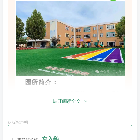
园所简介：
北京市大兴区振亚庄村幼儿园是一所
公
展开阅读全文
办幼儿园
，隶属于西红门镇教委。 2014年开园
至今已有将近11年的时间，这11年的时间里我
们备受家长的支持与信任。振亚庄村幼儿园占地
©
版权声明
面积3500平方米，设有14个教学班，可同时容
京入学
纳近520名幼儿。
1、本网站名称：