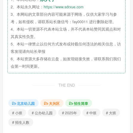
2、本站永久网址：
https://www.sdrxue.com
我园现有教职工67名，幼儿316名。我
3、本网站的文章部分内容可能来源于网络，仅供大家学习与参
们一直秉承着“有了爱就有了一切”的办园理念，
考，如有侵权，请联系站长微信号：fay00011 进行删除处理。
始终坚持将培养幼儿健康文明的生活习惯、自信
4、本站一切资源不代表本站立场，并不代表本站赞同其观点和对
乐观的人生态度、探究创新的思维方式、独立勇
其真实性负责。
敢的性格品质作为首要目标，并致力于打造一所
5、本站一律禁止以任何方式发布或转载任何违法的相关信息，访
客发现请向站长举报
教师耐心、幼儿舒心、家长放心的幼儿园。
6、本站资源大多存储在云盘，如发现链接失效，请联系我们我们
会第一时间更新。
振亚庄村幼儿园报名须知
THE END
北京幼儿园
大兴区
招生简章
# 小班
# 公办幼儿园
# 2025年
# 中班
# 大班
# 招生人数
招生对象