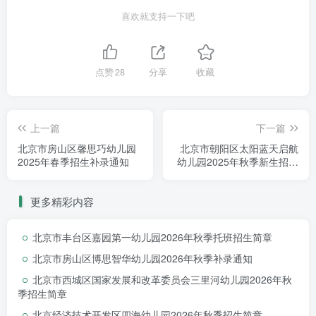
招收符合入园条件的适龄儿童
喜欢就支持一下吧
年龄段为：
2021.9.1–2022.8.31（
小班
）
点赞
28
分享
收藏
2020.9.1–2021.8.31（
中班
）
2019.9.1–2020.8.31（
大班
）
上一篇
下一篇
招生人数
北京市房山区馨思巧幼儿园
北京市朝阳区太阳蓝天启航
2025年春季招生补录通知
幼儿园2025年秋季新生招生
小班招收：100人
摸底调查
中班招收：15人
更多精彩内容
大班招收：30人
北京市丰台区嘉园第一幼儿园2026年秋季托班招生简章
招生范围
北京市房山区博思智华幼儿园2026年秋季补录通知
北京市西城区国家发展和改革委员会三里河幼儿园2026年秋
振亚庄村内适龄儿童、振亚庄村外周边
季招生简章
适龄儿童、西红门镇域内适龄儿童、西红门
北京经济技术开发区四海幼儿园2026年秋季招生简章