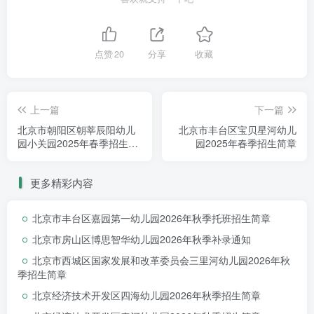
点赞
20
分享
收藏
育德幼儿园坐落于新康园小区内，毗邻首都
上一篇
下一篇
师范大学附属育新学校。园所占地3750平方
北京市朝阳区朝莘辰阳幼儿
北京市丰台区宝贝星河幼儿
米，环境优美，设施完备，专家顾问团队一流，
园小关园2025年春季招生简
园2025年春季招生简章
章
是一所面向未来的现代化幼儿园。
更多精彩内容
北京市丰台区嘉园第一幼儿园2026年秋季托班招生简章
园所文化
北京市房山区博思智华幼儿园2026年秋季补录通知
北京市西城区国家发展和改革委员会三里河幼儿园2026年秋
季招生简章
北京经济技术开发区四海幼儿园2026年秋季招生简章