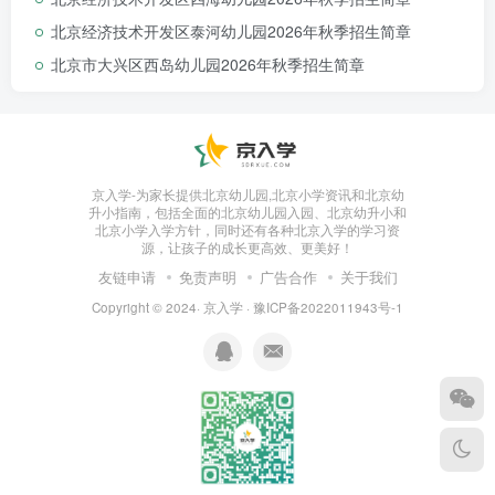
（3）每月保教费、伙食费
收费标准
按上级相关文件
北京经济技术开发区泰河幼儿园2026年秋季招生简章
规定执行。
北京市大兴区西岛幼儿园2026年秋季招生简章
（4）所有填写的信息需真实有效。登记成功后，保
持电话畅通，便于幼儿园招生部门与您联系。
持续招生
京入学-为家长提供北京幼儿园,北京小学资讯和北京幼
升小指南，包括全面的北京幼儿园入园、北京幼升小和
北京小学入学方针，同时还有各种北京入学的学习资
源，让孩子的成长更高效、更美好！
目前我园小、中、
大班
持续招生中（接收转园
友链申请
免责声明
广告合作
关于我们
幼儿），如有
入园需求请拨打咨询电话。
Copyright © 2024·
京入学
·
豫ICP备2022011943号-1
园所简介