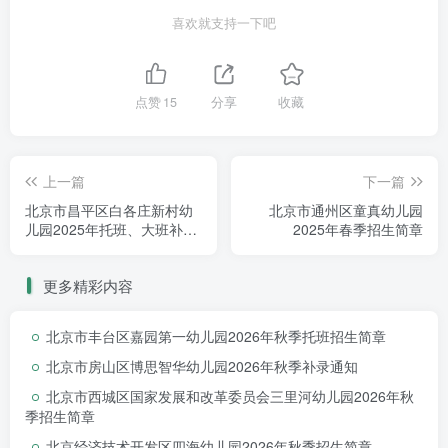
59258606转8000（因寒假来临，如有电话咨询请于
喜欢就支持一下吧
2025年2月10日拨打咨询电话，上午9:00-11:00，下午
14:00-16:00）。
点赞
15
分享
收藏
0
5
温馨提示
上一篇
下一篇
北京市昌平区白各庄新村幼
北京市通州区童真幼儿园
（1）
本次调查系了解园所附近适龄幼儿基本情况，
儿园2025年托班、大班补录
2025年春季招生简章
公告
不作为后续入园依据，具体招生政策以招生工作开始前发
更多精彩内容
布的“招生简章”为准！
2025年9月入园前我园将结合本次
摸底情况及上级部门要求，开展2025年
秋季招生
工作。
北京市丰台区嘉园第一幼儿园2026年秋季托班招生简章
北京市房山区博思智华幼儿园2026年秋季补录通知
（2）幼儿园为
公办幼儿园
，有寒暑假，不设回民
北京市西城区国家发展和改革委员会三里河幼儿园2026年秋
餐。
季招生简章
北京经济技术开发区四海幼儿园2026年秋季招生简章