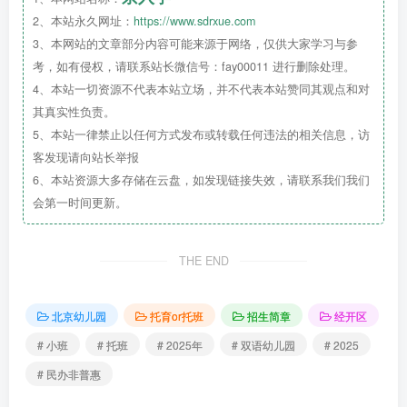
龄幼儿。
2、本站永久网址：
https://www.sdrxue.com
3、本网站的文章部分内容可能来源于网络，仅供大家学习与参
祖辈(祖父母、外祖父母)在经开区约60平方公里范围内
考，如有侵权，请联系站长微信号：fay00011 进行删除处理。
购房，祖孙三代户口在该套房产上，且法定监护人在本市无
4、本站一切资源不代表本站立场，并不代表本站赞同其观点和对
其真实性负责。
房的适龄幼儿。
5、本站一律禁止以任何方式发布或转载任何违法的相关信息，访
客发现请向站长举报
法定监护人在经开区约60平方公里范围内承租人才公租
6、本站资源大多存储在云盘，如发现链接失效，请联系我们我们
房的适龄幼儿。
会第一时间更新。
法定监护人在经开区约60平方公里范围内单独承租、实
际居住且在住房租赁监管平台登记备案，法定监护人(至少一
THE END
方)在经开区范围合法稳定就业的适龄幼儿。
北京幼儿园
托育or托班
招生简章
经开区
注
：房屋产权比例须为100%，房屋性质须为住宅;公
# 小班
# 托班
# 2025年
# 双语幼儿园
# 2025
租房须为人才公租房，承租人须为幼儿法定监护人且承租信
# 民办非普惠
息与开发建设局备案一致。