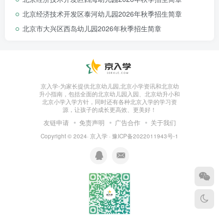
全
封
闭
管
理
，
如
果
您
希
望
来
园
参
观
，
请
提
前
电
话
北京经济技术开发区泰河幼儿园2026年秋季招生简章
联
系
招
生
老
师
1
3
8
1
0
5
1
9
9
7
9
/
1
8
5
0
0
3
6
5
6
9
3
（
微
北京市大兴区西岛幼儿园2026年秋季招生简章
信
同
步
）
。
亦
庄
河
西
区
、
路
东
区
、
马
驹
桥
镇
班
车
已
经
开
通
！
京入学-为家长提供北京幼儿园,北京小学资讯和北京幼
升小指南，包括全面的北京幼儿园入园、北京幼升小和
北京小学入学方针，同时还有各种北京入学的学习资
源，让孩子的成长更高效、更美好！
友链申请
免责声明
广告合作
关于我们
Copyright © 2024·
京入学
·
豫ICP备2022011943号-1