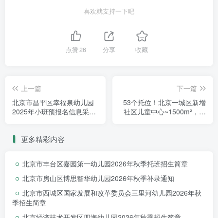
喜欢就支持一下吧
咨询电话
点赞
26
分享
收藏
PART.
01
园所咨询电话：13810519979 （张老师） 18500365693（王
上一篇
下一篇
老师）
北京市昌平区幸福泉幼儿园
53个托位！北京一城区新增
2025年小班预报名信息采集
社区儿童中心~1500m²，普
啦！
惠托育、全日托、半日托！
E
N
D
更多精彩内容
智
爱
家
1
岁
半
–
3
岁
托
育
班
、
3
岁
–
6
岁
幼
儿
小
、
中
、
大
北京市丰台区嘉园第一幼儿园2026年秋季托班招生简章
班
名
额
较
少
，
报
名
从
速
，
随
时
入
园
！
北京市房山区博思智华幼儿园2026年秋季补录通知
北
京
经
济
技
术
开
发
区
智
爱
家
幼
儿
园
地
处
经
开
北京市西城区国家发展和改革委员会三里河幼儿园2026年秋
区
西
环
南
路
嘉
捷
科
技
园
2
8
号
楼
（
导
航
“
智
爱
家
幼
儿
季招生简章
园
”
即
可
到
达
）
。
为
保
证
幼
儿
人
身
安
全
，
园
所
进
行
北京经济技术开发区四海幼儿园2026年秋季招生简章