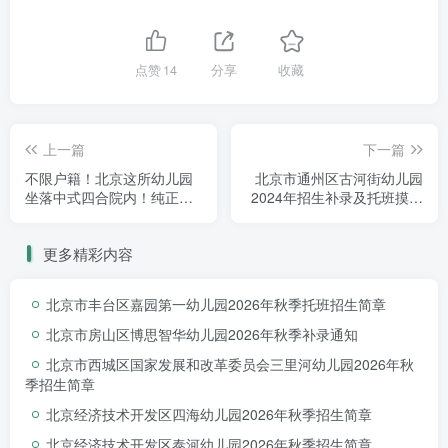
利通过“
一级一类
”幼儿园评估，并于2019年3月被教委
审批为
普惠性幼儿园
。
幼儿园坐落在环境优美的立城苑
点赞
14
分享
收藏
小区中心地段，占地面积2841多平方米，建筑面积
1433.79平方米，户外场地1300余平方米，设有八个
上一篇
下一篇
独立的配套教学班，拥有一支“团结进取、富有爱心、素
不限户籍！北京这所幼儿园
北京市通州区古河街幼儿园
质精良”的教职工队伍。
坐落中式四合院内！纯正蒙
2024年招生补录及托班摸底
氏课程+沉浸式双语教学~
通知
自2010年5月开园以来，幼儿园以“爱心教育、开蒙
更多精彩内容
养正、服务社会、培养新生”为宗旨，形成了“诚信、尊
重、协作、感恩”的园风，以及“敬业、奉献、创新、进
北京市丰台区嘉园第一幼儿园2026年秋季托班招生简章
取”的精神。幼儿园以“
以美育人、和谐发展、共享生活、共
北京市房山区博思智华幼儿园2026年秋季补录通知
同成长
”为办园理念；培养
“勤于运动、善于交往、勇于探究、
北京市西城区国家发展和改革委员会三里河幼儿园2026年秋
季招生简章
乐于创造”
的幼儿。在追求“品质与内涵”的同时，时刻将幼儿
北京经济技术开发区四海幼儿园2026年秋季招生简章
的健康和安全放在首位，努力把幼儿园建成幼儿享受幸福童
北京经济技术开发区泰河幼儿园2026年秋季招生简章
年、教师享受职业成长快乐、家长享受育儿喜悦的乐园。