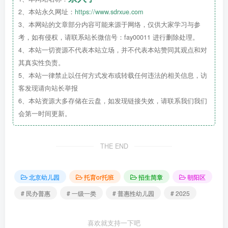
2、本站永久网址：
https://www.sdrxue.com
3、本网站的文章部分内容可能来源于网络，仅供大家学习与参
考，如有侵权，请联系站长微信号：fay00011 进行删除处理。
4、本站一切资源不代表本站立场，并不代表本站赞同其观点和对
其真实性负责。
5、本站一律禁止以任何方式发布或转载任何违法的相关信息，访
客发现请向站长举报
6、本站资源大多存储在云盘，如发现链接失效，请联系我们我们
会第一时间更新。
一
园所介绍
THE END
北京市朝阳区立城苑小金星幼儿园隶属于在全国拥
北京幼儿园
托育or托班
招生简章
朝阳区
有一百余所直营园
幼儿园的“小金星国际教育集团”， 是
# 民办普惠
# 一级一类
# 普惠性幼儿园
# 2025
在北京市朝阳区教委备案、评为“朝阳区劳动先进单位”、
喜欢就支持一下吧
民政局5A级单位的优秀
民办普惠
园。园所于2018年顺