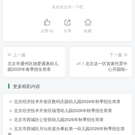
（五）咨询电话：
喜欢就支持一下吧
商老师 13810916503（工作日时间上午8:30-11:30
，下午14:00-16:30）
点赞
32
分享
收藏
持续招生
上一篇
下一篇
北京市通州区德爱通惠幼儿
同时，小、中、
大班
+1！北京这一区首家托育中
持续招生中
园2025年春季招生简章
心开园啦~
（接收转园幼儿），如有入园需求请
拨打咨询电话
。
更多精彩内容
北京经济技术开发区数码庄园幼儿园2026年秋季招生简章
北京经济技术开发区瑞雪幼儿园2026年秋季招生简章
北京市西城区公安部幼儿园2026年秋季招生简章
北京市西城区月坛街道办事处第一幼儿园2026年秋季招生简
园所介绍
章