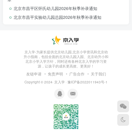
北京市昌平区怀氏幼儿园2026年秋季补录通知
北京市昌平实验幼儿园总园2026年秋季补录通知
北京市通州区张家湾镇牛堡屯中心幼儿园坐落于美
丽的漕运古镇张家湾镇南部地区，是一所乡镇中心园，
隶属于通州区教委所属事业单位公办园，幼儿园占地面
京入学-为家长提供北京幼儿园,北京小学资讯和北京幼
积9090㎡，建筑面积4765㎡，是一所设施设备齐全、师
升小指南，包括全面的北京幼儿园入园、北京幼升小和
北京小学入学方针，同时还有各种北京入学的学习资
资力量雄厚、办学经验丰富的集学玩为一体的城堡乐
源，让孩子的成长更高效、更美好！
友链申请
免责声明
广告合作
关于我们
园。
Copyright © 2024·
京入学
·
豫ICP备2022011943号-1